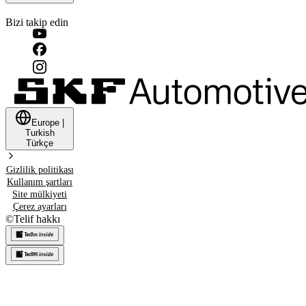
Bizi takip edin
Europe
|
Turkish
Türkçe
Gizlilik politikası
Kullanım şartları
Site mülkiyeti
Çerez ayarları
©
Telif hakkı