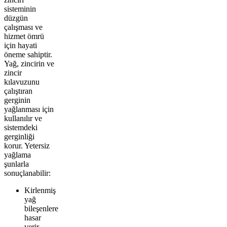
sisteminin
düzgün
çalışması ve
hizmet ömrü
için hayati
öneme sahiptir.
Yağ, zincirin ve
zincir
kılavuzunu
çalıştıran
gerginin
yağlanması için
kullanılır ve
sistemdeki
gerginliği
korur. Yetersiz
yağlama
şunlarla
sonuçlanabilir:
Kirlenmiş
yağ
bileşenlere
hasar
verir