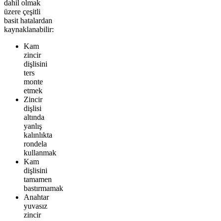
dahil olmak
üzere çeşitli
basit hatalardan
kaynaklanabilir:
Kam
zincir
dişlisini
ters
monte
etmek
Zincir
dişlisi
altında
yanlış
kalınlıkta
rondela
kullanmak
Kam
dişlisini
tamamen
bastırmamak
Anahtar
yuvasız
zincir