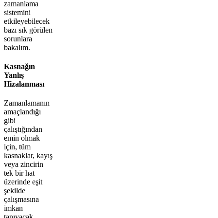
zamanlama
sistemini
etkileyebilecek
bazı sık görülen
sorunlara
bakalım.
Kasnağın
Yanlış
Hizalanması
Zamanlamanın
amaçlandığı
gibi
çalıştığından
emin olmak
için, tüm
kasnaklar, kayış
veya zincirin
tek bir hat
üzerinde eşit
şekilde
çalışmasına
imkan
tanıyacak