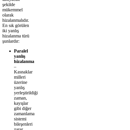
şekilde
mükemmel
olarak
hizalanmalıdır.
En sık görülen
iki yanlış
hizalanma türü
şunlardır:
Paralel
yanlış
hizalanma
–
Kasnaklar
milleri
üzerine
yanlış
yerleştirildiği
zaman,
kayışlar
gibi diğer
zamanlama
sistemi
bileşenleri
zarar