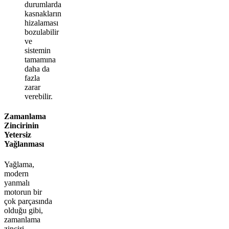
durumlarda
kasnakların
hizalaması
bozulabilir
ve
sistemin
tamamına
daha da
fazla
zarar
verebilir.
Zamanlama
Zincirinin
Yetersiz
Yağlanması
Yağlama,
modern
yanmalı
motorun bir
çok parçasında
olduğu gibi,
zamanlama
zinciri