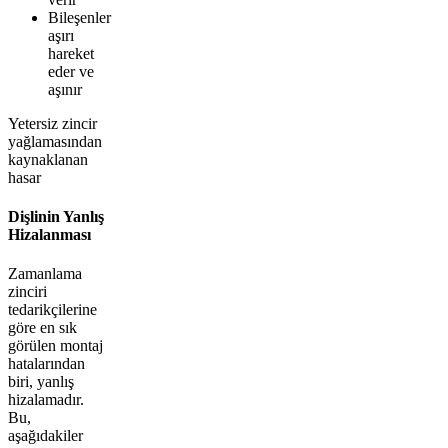
Bileşenler
aşırı
hareket
eder ve
aşınır
Yetersiz zincir
yağlamasından
kaynaklanan
hasar
Dişlinin Yanlış
Hizalanması
Zamanlama
zinciri
tedarikçilerine
göre en sık
görülen montaj
hatalarından
biri, yanlış
hizalamadır.
Bu,
aşağıdakiler