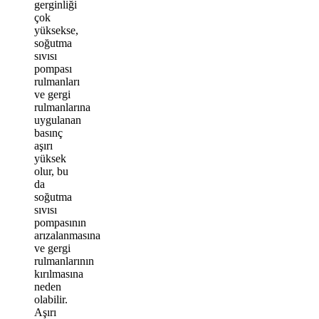
gerginliği
çok
yüksekse,
soğutma
sıvısı
pompası
rulmanları
ve gergi
rulmanlarına
uygulanan
basınç
aşırı
yüksek
olur, bu
da
soğutma
sıvısı
pompasının
arızalanmasına
ve gergi
rulmanlarının
kırılmasına
neden
olabilir.
Aşırı