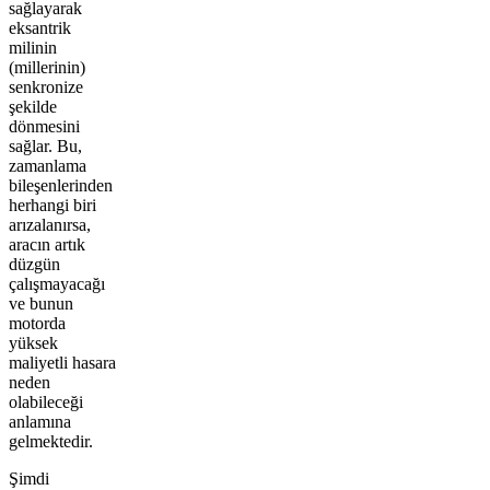
sağlayarak
eksantrik
milinin
(millerinin)
senkronize
şekilde
dönmesini
sağlar. Bu,
zamanlama
bileşenlerinden
herhangi biri
arızalanırsa,
aracın artık
düzgün
çalışmayacağı
ve bunun
motorda
yüksek
maliyetli hasara
neden
olabileceği
anlamına
gelmektedir.
Şimdi