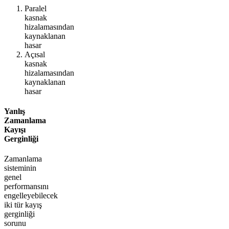
Paralel
kasnak
hizalamasından
kaynaklanan
hasar
Açısal
kasnak
hizalamasından
kaynaklanan
hasar
Yanlış
Zamanlama
Kayışı
Gerginliği
Zamanlama
sisteminin
genel
performansını
engelleyebilecek
iki tür kayış
gerginliği
sorunu