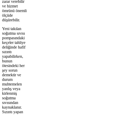
zarar verebilir
ve hizmet
ömrünü önemli
ölçüde
düşürebilir.
Yeni takılan
soğutma sıvısı
pompasındaki
keçeler tahliye
deliğinde hafif
sızıntı
yapabilirken,
bunun
ötesindeki her
şey sorun
demektir ve
durum
muhtemelen
yanlış veya
kirlenmiş
soğutma
sıvısından
kaynaklanır.
Sızıntı yapan