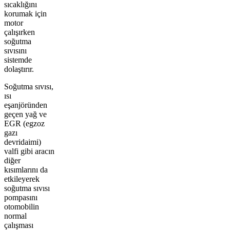
sıcaklığını
korumak için
motor
çalışırken
soğutma
sıvısını
sistemde
dolaştırır.
Soğutma sıvısı,
ısı
eşanjöründen
geçen yağ ve
EGR (egzoz
gazı
devridaimi)
valfi gibi aracın
diğer
kısımlarını da
etkileyerek
soğutma sıvısı
pompasını
otomobilin
normal
çalışması