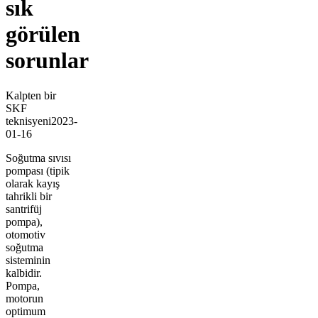
sık
görülen
sorunlar
Kalpten bir
SKF
teknisyeni
2023-
01-16
Soğutma sıvısı
pompası (tipik
olarak kayış
tahrikli bir
santrifüj
pompa),
otomotiv
soğutma
sisteminin
kalbidir.
Pompa,
motorun
optimum