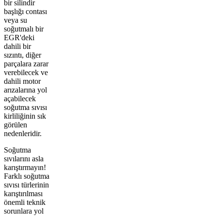
bir silindir
başlığı contası
veya su
soğutmalı bir
EGR'deki
dahili bir
sızıntı, diğer
parçalara zarar
verebilecek ve
dahili motor
arızalarına yol
açabilecek
soğutma sıvısı
kirliliğinin sık
görülen
nedenleridir.
Soğutma
sıvılarını asla
karıştırmayın!
Farklı soğutma
sıvısı türlerinin
karıştırılması
önemli teknik
sorunlara yol