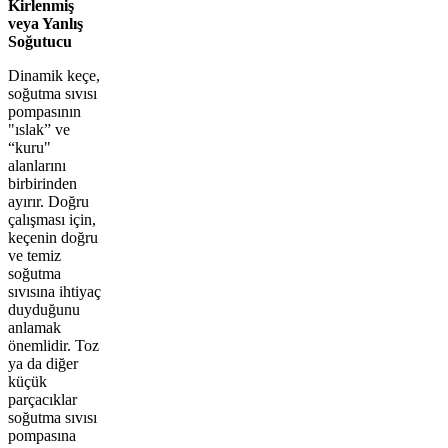
Kirlenmiş
veya Yanlış
Soğutucu
Dinamik keçe,
soğutma sıvısı
pompasının
"ıslak” ve
“kuru"
alanlarını
birbirinden
ayırır. Doğru
çalışması için,
keçenin doğru
ve temiz
soğutma
sıvısına ihtiyaç
duyduğunu
anlamak
önemlidir. Toz
ya da diğer
küçük
parçacıklar
soğutma sıvısı
pompasına