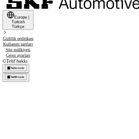
Europe
|
Turkish
Türkçe
Gizlilik politikası
Kullanım şartları
Site mülkiyeti
Çerez ayarları
©
Telif hakkı