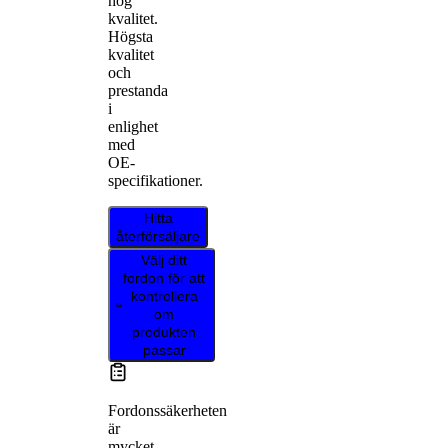
hög
kvalitet.
Högsta
kvalitet
och
prestanda
i
enlighet
med
OE-
specifikationer.
Hitta
återförsäljare
Välj ditt
fordon för att
kontrollera
om
produkten
passar
Fordonssäkerheten
är
mycket