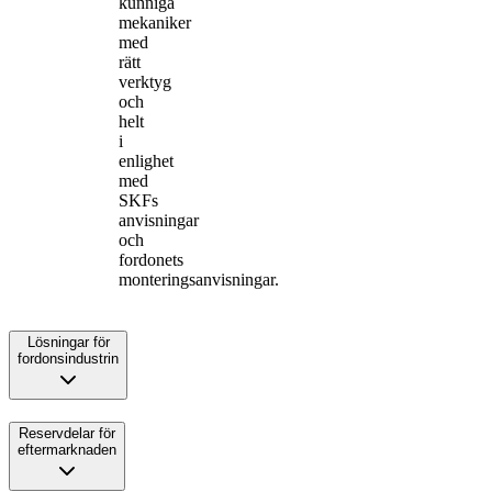
kunniga
mekaniker
med
rätt
verktyg
och
helt
i
enlighet
med
SKFs
anvisningar
och
fordonets
monteringsanvisningar.
Lösningar för
fordonsindustrin
Reservdelar för
eftermarknaden