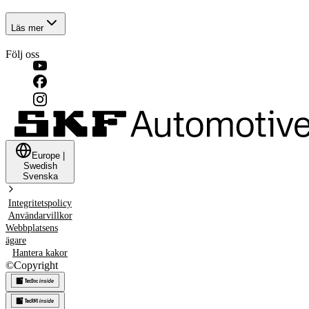
Läs mer
Följ oss
Europe
|
Swedish
Svenska
Integritetspolicy
Användarvillkor
Webbplatsens
ägare
Hantera kakor
©
Copyright