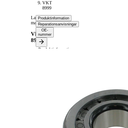
VKT
8999
Lager,
Produktinformation
man.växellåda
Reparationsanvisningar
OE-
VKT
nummer
8999
Produktinformation
Egenskap
Värde
31
Bredd
mm
Vikt
1,2 kg
45
Innerdiameter
mm
106,5
Ytterdiameter
mm