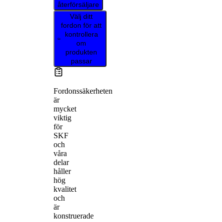
återförsäljare
Välj ditt
fordon för att
kontrollera
om
produkten
passar
Fordonssäkerheten
är
mycket
viktig
för
SKF
och
våra
delar
håller
hög
kvalitet
och
är
konstruerade