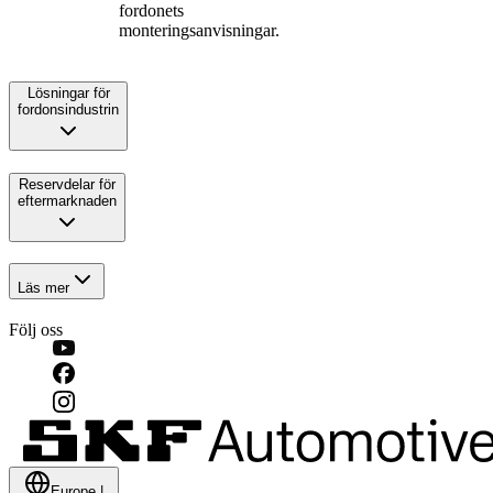
fordonets
monteringsanvisningar.
Lösningar för
fordonsindustrin
Reservdelar för
eftermarknaden
Läs mer
Följ oss
Europe
|