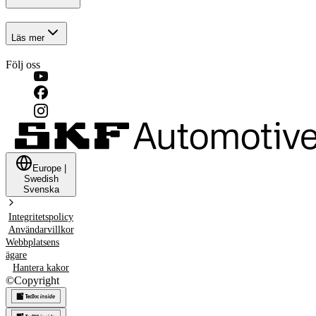
Läs mer
Följ oss
Europe
|
Swedish
Svenska
Integritetspolicy
Användarvillkor
Webbplatsens
ägare
Hantera kakor
©
Copyright