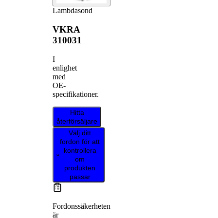
Lambdasond
VKRA
310031
I
enlighet
med
OE-
specifikationer.
Hitta
återförsäljare
Välj ditt
fordon för att
kontrollera
om
produkten
passar
Fordonssäkerheten
är