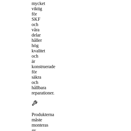
mycket
viktig
för
SKF
och
våra
delar
håller
hög
kvalitet
och
är
konstruerade
för
säkra
och
hållbara
reparationer.
Produkterna
måste
monteras
av