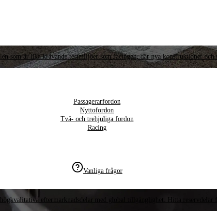
llen som är lika krävande testmiljöer som racingen, där nya konstruktioner och t
Passagerarfordon
Nyttofordon
Två- och trehjuliga fordon
Racing
Vanliga frågor
högkvalitativa eftermarknadsdelar med global tillgänglighet. Hitta reservdelar f