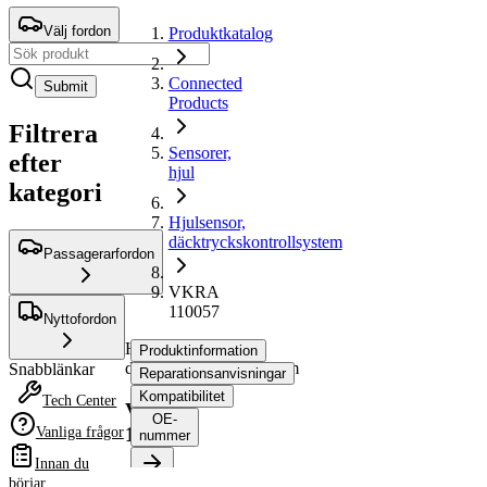
Välj fordon
Produktkatalog
Connected
Submit
Products
Filtrera
Sensorer,
efter
hjul
kategori
Hjulsensor,
däcktryckskontrollsystem
Passagerarfordon
VKRA
110057
Nyttofordon
Hjulsensor,
Produktinformation
däcktryckskontrollsystem
Snabblänkar
Reparationsanvisningar
Kompatibilitet
Tech Center
VKRA
OE-
110057
Vanliga frågor
nummer
Innan du
börjar