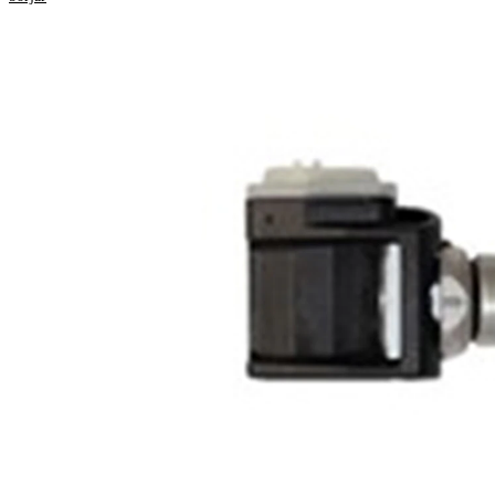
Produktinformation
Egenskap
Värde
Monteringssätt
skruvad
Kompletteringsartikel/tilläggsinfo
med spår
2
Kompletteringsartikel/tilläggsinfo
med
2
ventiler
högsta tillåtna hastighet
250 km/t
Husets färg
svart
Frekvensområde
433 MHz
Ventilspindelmaterial
aluminium
Ventilfärg
silver