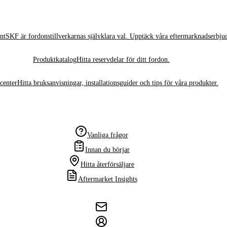
nt
SKF är fordonstillverkarnas självklara val. Upptäck våra eftermarknadserbju
Produktkatalog
Hitta reservdelar för ditt fordon.
center
Hitta bruksanvisningar, installationsguider och tips för våra produkter.
Vanliga frågor
Innan du börjar
Hitta återförsäljare
Aftermarket Insights