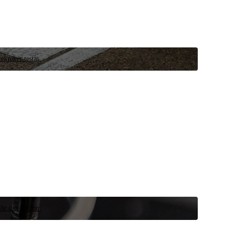
ekniker testas.
ör ditt fordon.