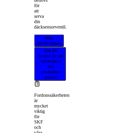
behövs
för
att
serva
din
däcksensorventil.
Hitta
återförsäljare
Välj ditt
fordon för att
kontrollera
om
produkten
passar
Fordonssäkerheten
är
mycket
viktig
för
SKF
och
våra