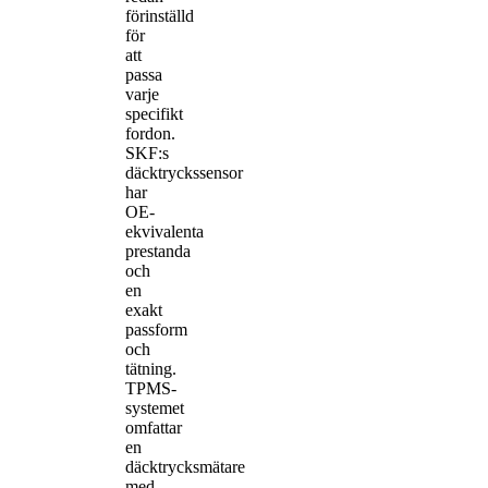
förinställd
för
att
passa
varje
specifikt
fordon.
SKF:s
däcktryckssensor
har
OE-
ekvivalenta
prestanda
och
en
exakt
passform
och
tätning.
TPMS-
systemet
omfattar
en
däcktrycksmätare
med