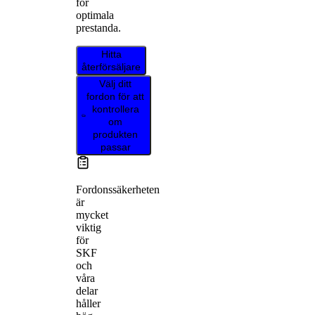
för
optimala
prestanda.
Hitta
återförsäljare
Välj ditt
fordon för att
kontrollera
om
produkten
passar
Fordonssäkerheten
är
mycket
viktig
för
SKF
och
våra
delar
håller