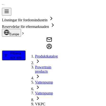
Lösningar för fordonsindustrin
Reservdelar för eftermarknaden
Europe
Filtrera
Produktkatalog
och sök
Powertrain
products
Vattenpump
Vattenpump
VKPC