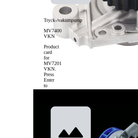
Tryck-/vakumpump
MV7400
VKN
Product
card
for
MV7201
VKN
.
Press
Enter
to
view
details.