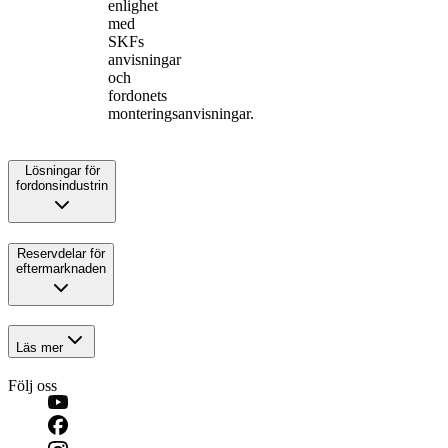
enlighet
med
SKFs
anvisningar
och
fordonets
monteringsanvisningar.
Lösningar för
fordonsindustrin
Reservdelar för
eftermarknaden
Läs mer
Följ oss