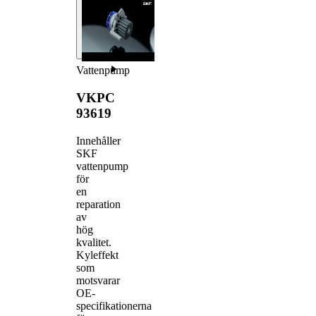
Vattenpump
VKPC
93619
Innehåller
SKF
vattenpump
för
en
reparation
av
hög
kvalitet.
Kyleffekt
som
motsvarar
OE-
specifikationerna