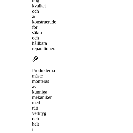
hög
kvalitet
och
är
konstruerade
för
säkra
och
hållbara
reparationer.
Produkterna
måste
monteras
av
kunniga
mekaniker
med
rätt
verktyg
och
helt
i