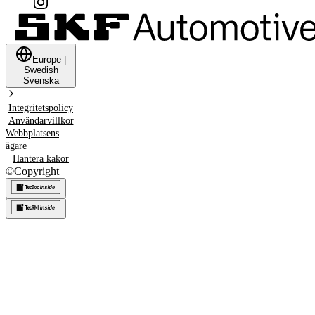
Europe
|
Swedish
Svenska
Integritetspolicy
Användarvillkor
Webbplatsens
ägare
Hantera kakor
©
Copyright