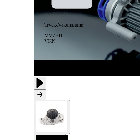
Tryck-/vakumpump
MV7201
VKN