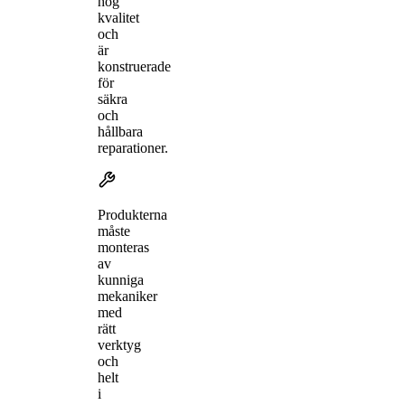
hög
kvalitet
och
är
konstruerade
för
säkra
och
hållbara
reparationer.
Produkterna
måste
monteras
av
kunniga
mekaniker
med
rätt
verktyg
och
helt
i