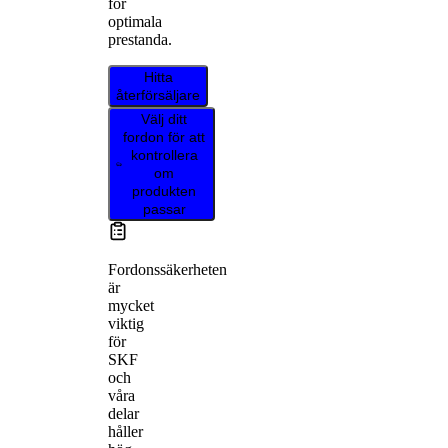
för
optimala
prestanda.
Hitta
återförsäljare
Välj ditt
fordon för att
kontrollera
om
produkten
passar
Fordonssäkerheten
är
mycket
viktig
för
SKF
och
våra
delar
håller