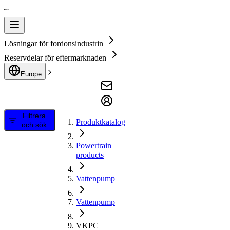
Lösningar för fordonsindustrin
Reservdelar för eftermarknaden
Europe
Filtrera
Produktkatalog
och sök
Powertrain
products
Vattenpump
Vattenpump
VKPC