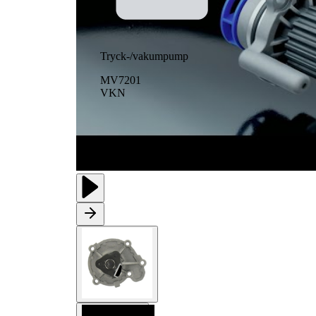
Tryck-/vakumpump
MV7201
VKN