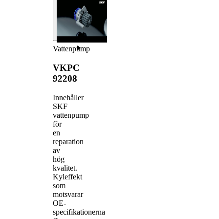
Vattenpump
VKPC
92208
Innehåller
SKF
vattenpump
för
en
reparation
av
hög
kvalitet.
Kyleffekt
som
motsvarar
OE-
specifikationerna