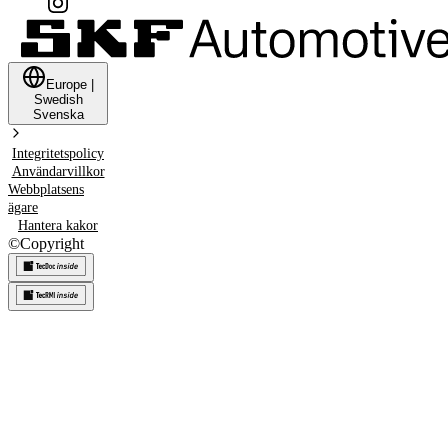
Europe
|
Swedish
Svenska
Integritetspolicy
Användarvillkor
Webbplatsens
ägare
Hantera kakor
©
Copyright