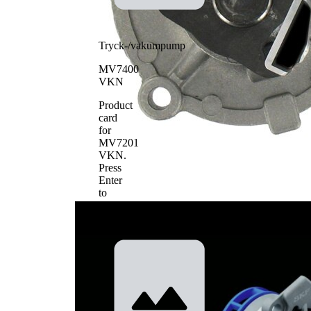
Tryck-/vakumpump
MV7400
VKN
Product
card
for
MV7201
VKN
.
Press
Enter
to
view
details.