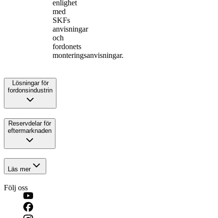
enlighet
med
SKFs
anvisningar
och
fordonets
monteringsanvisningar.
Lösningar för
fordonsindustrin
Reservdelar för
eftermarknaden
Läs mer
Följ oss