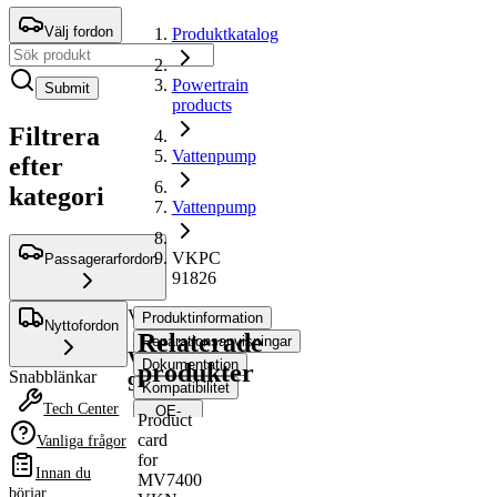
Välj fordon
Produktkatalog
Powertrain
Submit
products
Filtrera
Vattenpump
efter
kategori
Vattenpump
VKPC
Passagerarfordon
91826
Vattenpump
Produktinformation
Nyttofordon
Relaterade
Reparationsanvisningar
VKPC
Dokumentation
produkter
Snabblänkar
91826
Kompatibilitet
Tech Center
OE-
Product
nummer
card
Vanliga frågor
for
Innan du
MV7400
Produktinformation
börjar