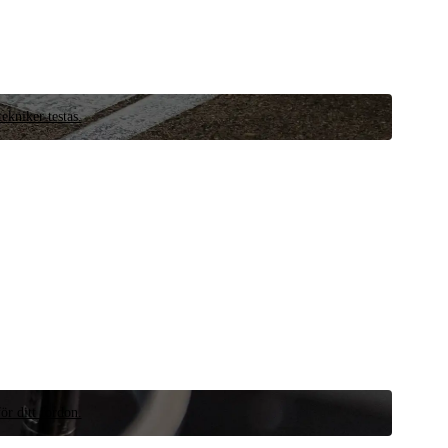
ekniker testas.
ör ditt fordon.