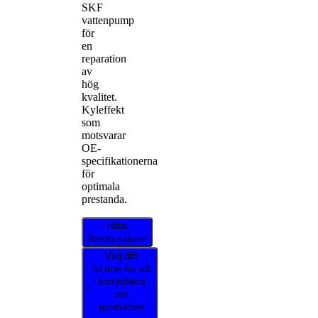
SKF
vattenpump
för
en
reparation
av
hög
kvalitet.
Kyleffekt
som
motsvarar
OE-
specifikationerna
för
optimala
prestanda.
Hitta
återförsäljare
Välj ditt
fordon för att
kontrollera
om
produkten