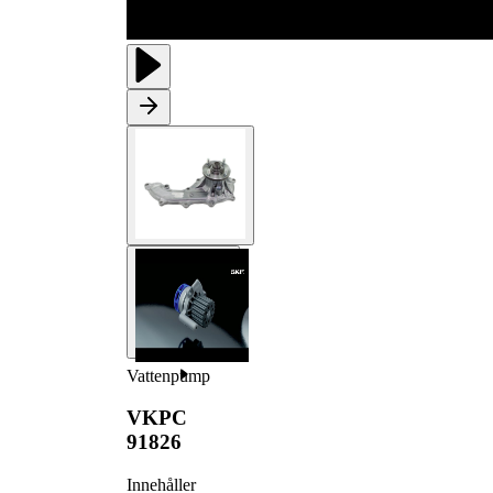
Vattenpump
VKPC
91826
Innehåller