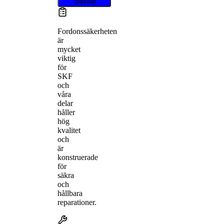
passar
Fordonssäkerheten
är
mycket
viktig
för
SKF
och
våra
delar
håller
hög
kvalitet
och
är
konstruerade
för
säkra
och
hållbara
reparationer.