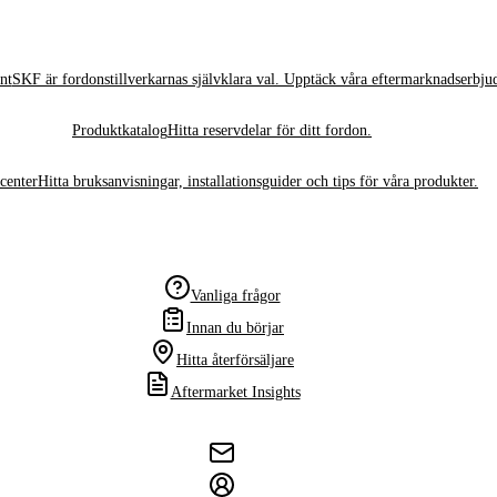
nt
SKF är fordonstillverkarnas självklara val. Upptäck våra eftermarknadserbju
Produktkatalog
Hitta reservdelar för ditt fordon.
center
Hitta bruksanvisningar, installationsguider och tips för våra produkter.
Vanliga frågor
Innan du börjar
Hitta återförsäljare
Aftermarket Insights