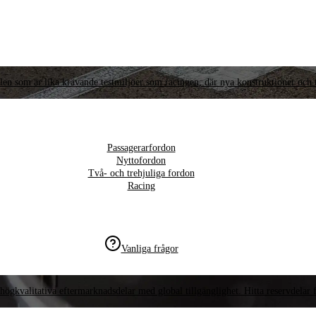
llen som är lika krävande testmiljöer som racingen, där nya konstruktioner och t
Passagerarfordon
Nyttofordon
Två- och trehjuliga fordon
Racing
Vanliga frågor
högkvalitativa eftermarknadsdelar med global tillgänglighet. Hitta reservdelar f