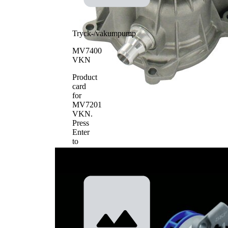
Tryck-/vakumpump
MV7400
VKN
Product
card
for
MV7201
VKN
.
Press
Enter
to
view
details.