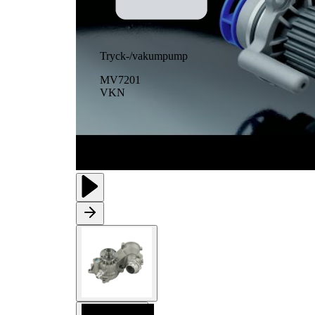
Tryck-/vakumpump
MV7201
VKN