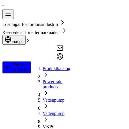
Lösningar för fordonsindustrin
Reservdelar för eftermarknaden
Europe
Filtrera
Produktkatalog
och sök
Powertrain
products
Vattenpump
Vattenpump
VKPC