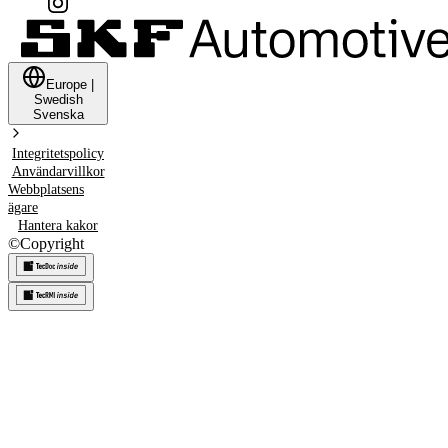
Europe
|
Swedish
Svenska
Integritetspolicy
Användarvillkor
Webbplatsens
ägare
Hantera kakor
©
Copyright