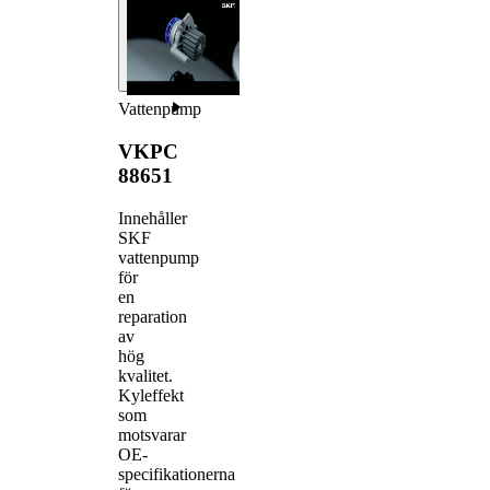
Vattenpump
VKPC
88651
Innehåller
SKF
vattenpump
för
en
reparation
av
hög
kvalitet.
Kyleffekt
som
motsvarar
OE-
specifikationerna