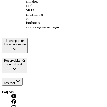
enlighet
med
SKFs
anvisningar
och
fordonets
monteringsanvisningar.
Lösningar för
fordonsindustrin
Reservdelar för
eftermarknaden
Läs mer
Följ oss