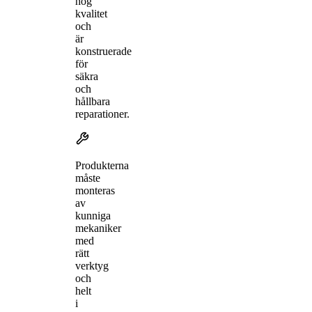
hög
kvalitet
och
är
konstruerade
för
säkra
och
hållbara
reparationer.
Produkterna
måste
monteras
av
kunniga
mekaniker
med
rätt
verktyg
och
helt
i