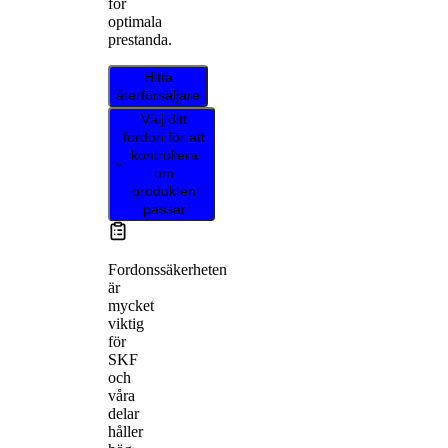
för
optimala
prestanda.
Hitta
återförsäljare
Välj ditt
fordon för att
kontrollera
om
produkten
passar
Fordonssäkerheten
är
mycket
viktig
för
SKF
och
våra
delar
håller