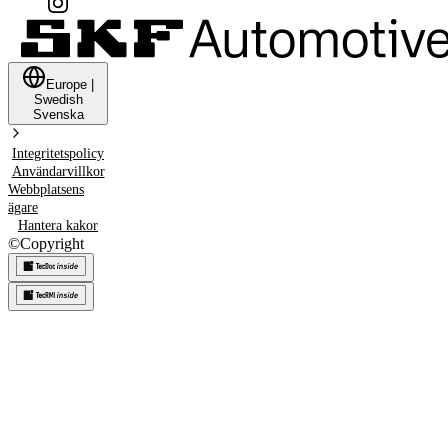
Europe
|
Swedish
Svenska
Integritetspolicy
Användarvillkor
Webbplatsens
ägare
Hantera kakor
©
Copyright