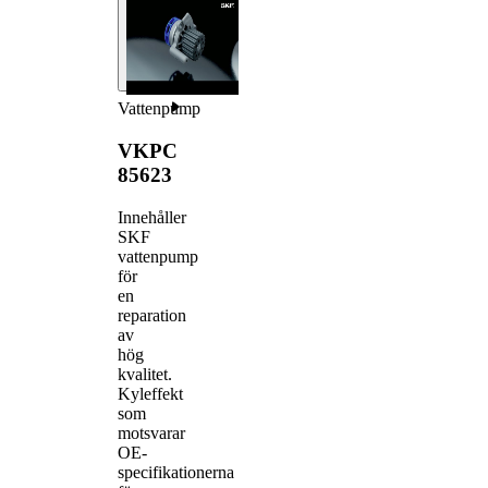
Vattenpump
VKPC
85623
Innehåller
SKF
vattenpump
för
en
reparation
av
hög
kvalitet.
Kyleffekt
som
motsvarar
OE-
specifikationerna