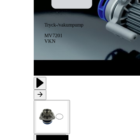
Tryck-/vakumpump
MV7201
VKN