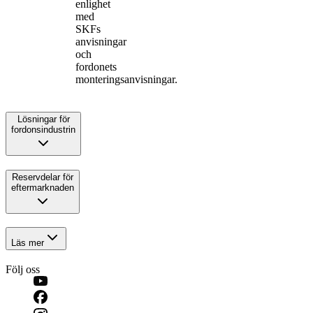
enlighet
med
SKFs
anvisningar
och
fordonets
monteringsanvisningar.
Lösningar för
fordonsindustrin
Reservdelar för
eftermarknaden
Läs mer
Följ oss