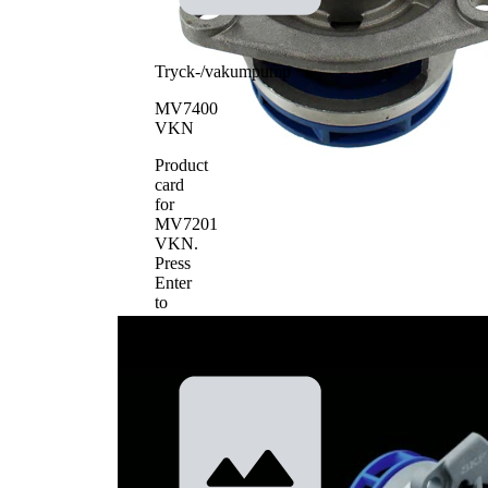
Tryck-/vakumpump
MV7400
VKN
Product
card
for
MV7201
VKN
.
Press
Enter
to
view
details.