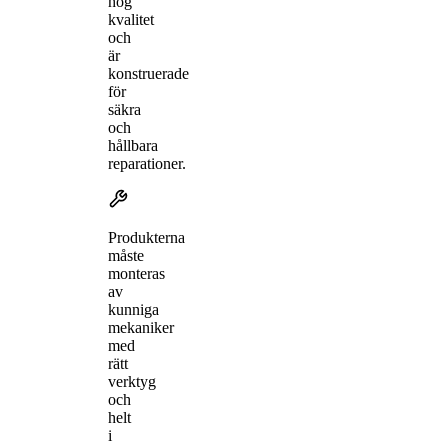
hög
kvalitet
och
är
konstruerade
för
säkra
och
hållbara
reparationer.
Produkterna
måste
monteras
av
kunniga
mekaniker
med
rätt
verktyg
och
helt
i