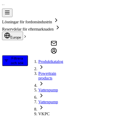
Lösningar för fordonsindustrin
Reservdelar för eftermarknaden
Europe
Filtrera
Produktkatalog
och sök
Powertrain
products
Vattenpump
Vattenpump
VKPC