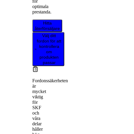
för
optimala
prestanda.
Hitta
återförsäljare
Välj ditt
fordon för att
kontrollera
om
produkten
passar
Fordonssäkerheten
är
mycket
viktig
för
SKF
och
våra
delar
håller