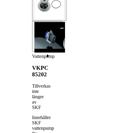
Vattenpump
VKPC
85202
Tillverkas
inte
längre
av
SKF
Innehåller
SKF
vattenpump