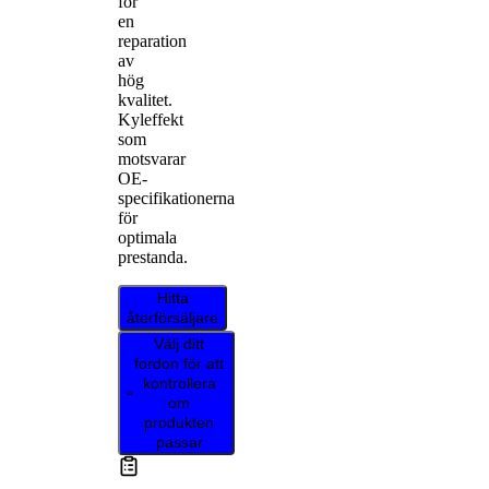
för
en
reparation
av
hög
kvalitet.
Kyleffekt
som
motsvarar
OE-
specifikationerna
för
optimala
prestanda.
Hitta
återförsäljare
Välj ditt
fordon för att
kontrollera
om
produkten
passar