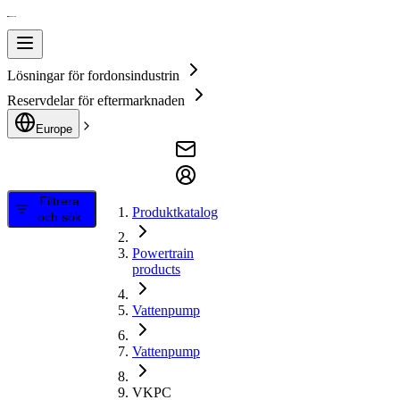
Lösningar för fordonsindustrin
Reservdelar för eftermarknaden
Europe
Filtrera
Produktkatalog
och sök
Powertrain
products
Vattenpump
Vattenpump
VKPC