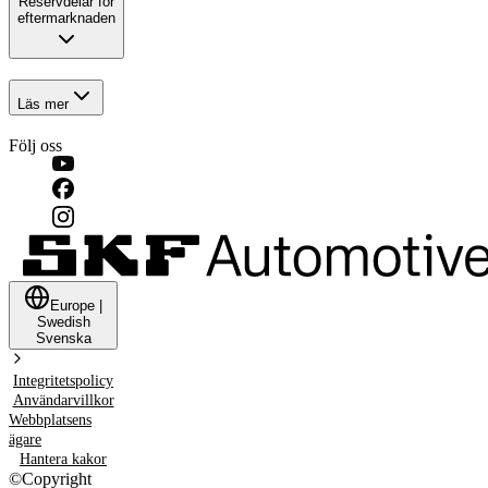
Reservdelar för
eftermarknaden
Läs mer
Följ oss
Europe
|
Swedish
Svenska
Integritetspolicy
Användarvillkor
Webbplatsens
ägare
Hantera kakor
©
Copyright