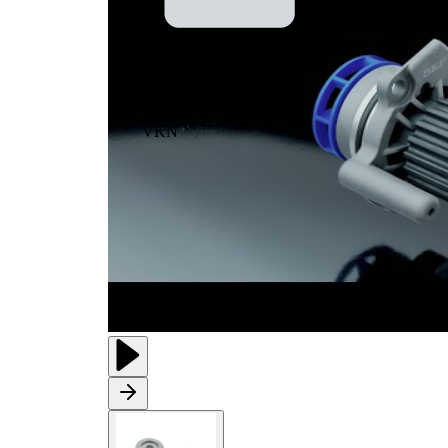
Tryck-/vakumpump
MV7201
VKN