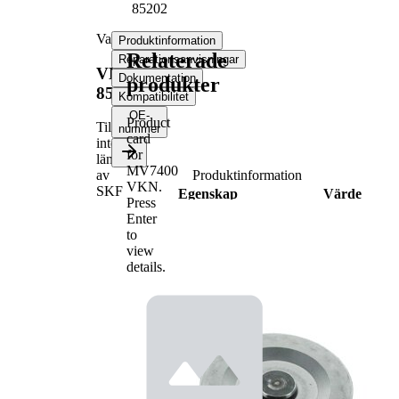
85202
Vattenpump
Produktinformation
Relaterade
Reparationsanvisningar
VKPC
Dokumentation
produkter
85202
Kompatibilitet
OE-
Product
Tillverkas
nummer
card
inte
for
längre
MV7400
Produktinformation
av
VKN
.
SKF
Egenskap
Värde
Press
Tandantal
19
Enter
med
to
Tilläggsartikel/tilläggsinformation
packningar
view
details.
för
Vattenpumpsutförande
tandremsdrift
Material vattenpumpsimpeller
plast