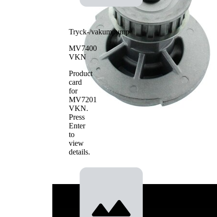
Tryck-/vakumpump
MV7400
VKN
Product
card
for
MV7201
VKN
.
Press
Enter
to
view
details.