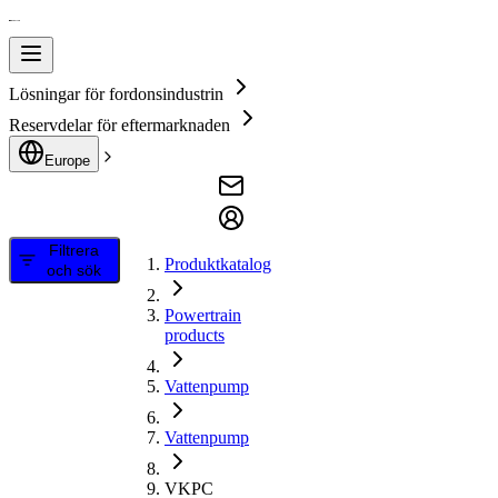
Lösningar för fordonsindustrin
Reservdelar för eftermarknaden
Europe
Filtrera
Produktkatalog
och sök
Powertrain
products
Vattenpump
Vattenpump
VKPC