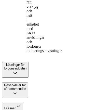
rätt
verktyg
och
helt
i
enlighet
med
SKFs
anvisningar
och
fordonets
monteringsanvisningar.
Lösningar för
fordonsindustrin
Reservdelar för
eftermarknaden
Läs mer