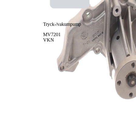
Tryck-/vakumpump
MV7201
VKN