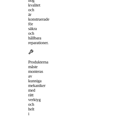
hög
kvalitet
och
är
konstruerade
för
säkra
och
hållbara
reparationer.
Produkterna
måste
monteras
av
kunniga
mekaniker
med
rätt
verktyg
och
helt
i