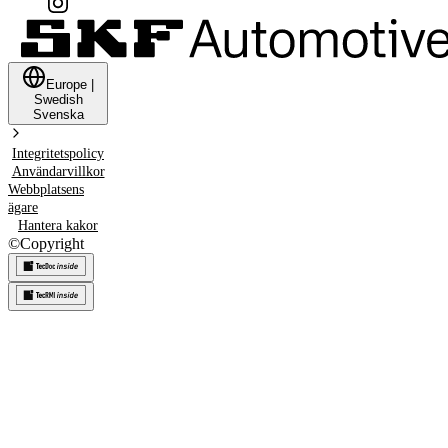
Europe
|
Swedish
Svenska
Integritetspolicy
Användarvillkor
Webbplatsens
ägare
Hantera kakor
©
Copyright