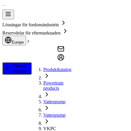
Lösningar för fordonsindustrin
Reservdelar för eftermarknaden
Europe
Filtrera
Produktkatalog
och sök
Powertrain
products
Vattenpump
Vattenpump
VKPC