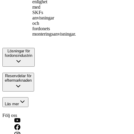
enlighet
med
SKFs
anvisningar
och
fordonets
monteringsanvisningar.
Lösningar för
fordonsindustrin
Reservdelar för
eftermarknaden
Läs mer
Följ oss