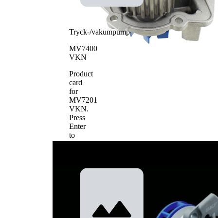
Tryck-/vakumpump
MV7400
VKN
Product
card
for
MV7201
VKN
.
Press
Enter
to
view
details.