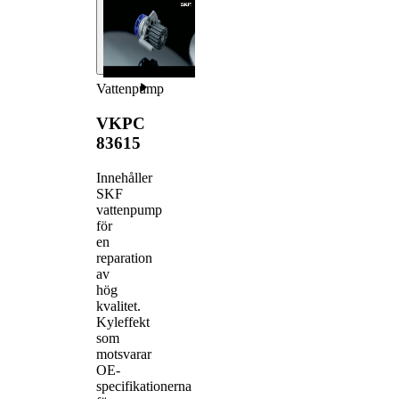
Vattenpump
VKPC
83615
Innehåller
SKF
vattenpump
för
en
reparation
av
hög
kvalitet.
Kyleffekt
som
motsvarar
OE-
specifikationerna