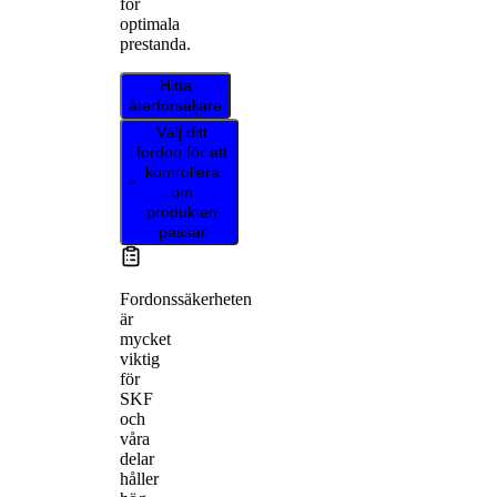
för
optimala
prestanda.
Hitta
återförsäljare
Välj ditt
fordon för att
kontrollera
om
produkten
passar
Fordonssäkerheten
är
mycket
viktig
för
SKF
och
våra
delar
håller