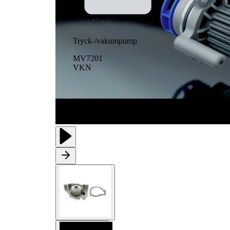
Tryck-/vakumpump
MV7201
VKN