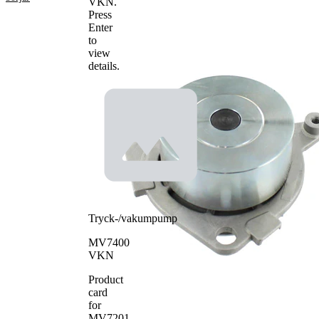
VKN
.
Egenskap
Värde
Press
med
Enter
Tilläggsartikel/tilläggsinformation
packningar
to
för
view
Vattenpumpsutförande
tandremsdrift
details.
Material vattenpumpsimpeller
plast
Tryck-/vakumpump
MV7400
VKN
Product
card
for
MV7201