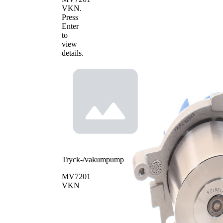
VKN
.
Press
Enter
to
view
details.
Tryck-/vakumpump
MV7201
VKN