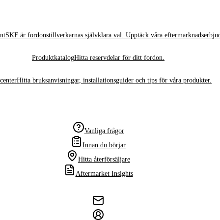
nt
SKF är fordonstillverkarnas självklara val. Upptäck våra eftermarknadserbju
Produktkatalog
Hitta reservdelar för ditt fordon.
center
Hitta bruksanvisningar, installationsguider och tips för våra produkter.
Vanliga frågor
Innan du börjar
Hitta återförsäljare
Aftermarket Insights