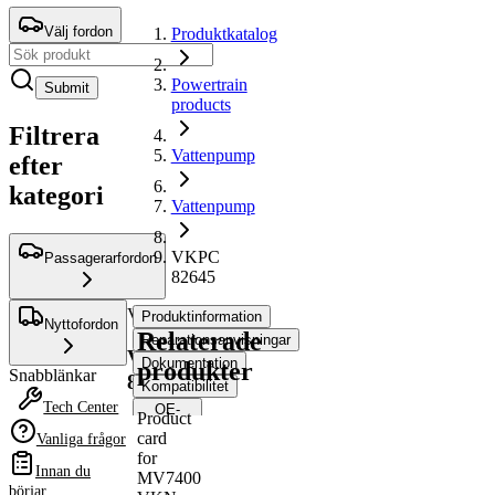
Välj fordon
Produktkatalog
Powertrain
Submit
products
Filtrera
Vattenpump
efter
kategori
Vattenpump
VKPC
Passagerarfordon
82645
Vattenpump
Produktinformation
Nyttofordon
Relaterade
Reparationsanvisningar
VKPC
Dokumentation
produkter
Snabblänkar
82645
Kompatibilitet
Tech Center
OE-
Product
nummer
card
Vanliga frågor
for
Innan du
MV7400
Produktinformation
börjar