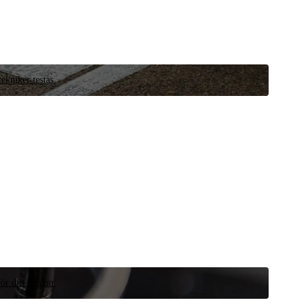
ekniker testas.
ör ditt fordon.