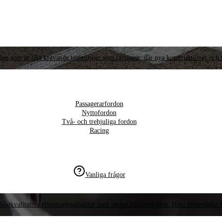
llen som är lika krävande testmiljöer som racingen, där nya konstruktioner och t
Passagerarfordon
Nyttofordon
Två- och trehjuliga fordon
Racing
Vanliga frågor
högkvalitativa eftermarknadsdelar med global tillgänglighet. Hitta reservdelar f