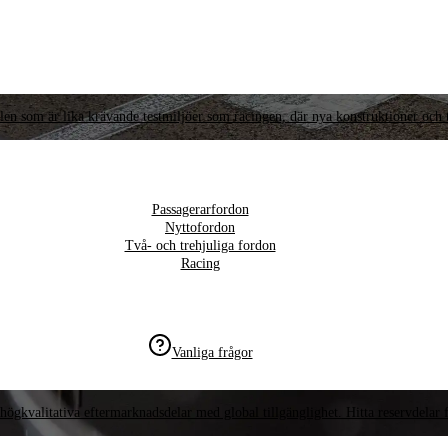
llen som är lika krävande testmiljöer som racingen, där nya konstruktioner och t
Passagerarfordon
Nyttofordon
Två- och trehjuliga fordon
Racing
Vanliga frågor
högkvalitativa eftermarknadsdelar med global tillgänglighet. Hitta reservdelar f