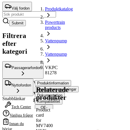
Välj fordon
Produktkatalog
Powertrain
Submit
products
Filtrera
Vattenpump
efter
kategori
Vattenpump
VKPC
Passagerarfordon
81278
Vattenpump
Produktinformation
Nyttofordon
Relaterade
Reparationsanvisningar
VKPC
Dokumentation
produkter
Snabblänkar
81278
Kompatibilitet
Tech Center
OE-
Product
nummer
card
Vanliga frågor
for
Innan du
MV7400
Produktinformation
börjar