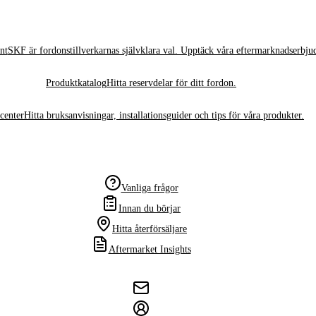
nt
SKF är fordonstillverkarnas självklara val. Upptäck våra eftermarknadserbju
Produktkatalog
Hitta reservdelar för ditt fordon.
center
Hitta bruksanvisningar, installationsguider och tips för våra produkter.
Vanliga frågor
Innan du börjar
Hitta återförsäljare
Aftermarket Insights