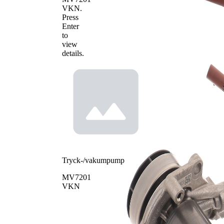
VKN
.
Press
Enter
to
view
details.
Tryck-/vakumpump
MV7201
VKN