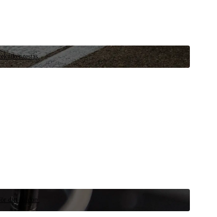
ekniker testas.
ör ditt fordon.