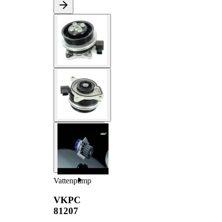
Vattenpump
VKPC
81207