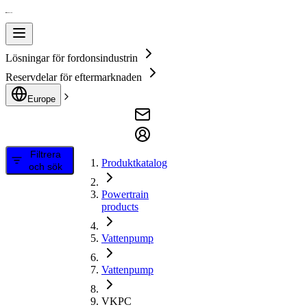
Lösningar för fordonsindustrin
Reservdelar för eftermarknaden
Europe
Filtrera
Produktkatalog
och sök
Powertrain
products
Vattenpump
Vattenpump
VKPC