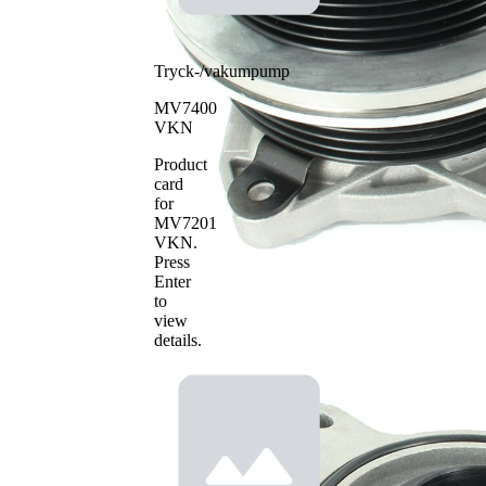
Tryck-/vakumpump
MV7400
VKN
Product
card
for
MV7201
VKN
.
Press
Enter
to
view
details.