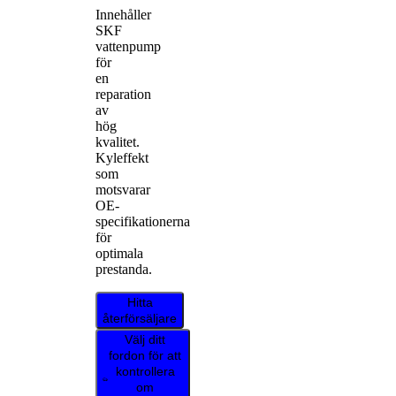
Innehåller
SKF
vattenpump
för
en
reparation
av
hög
kvalitet.
Kyleffekt
som
motsvarar
OE-
specifikationerna
för
optimala
prestanda.
Hitta
återförsäljare
Välj ditt
fordon för att
kontrollera
om