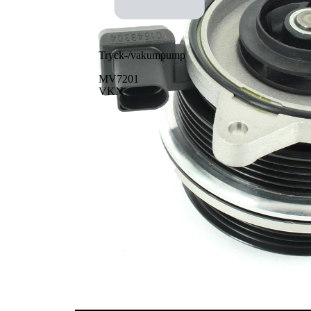
Tryck-/vakumpump
MV7201
VKN