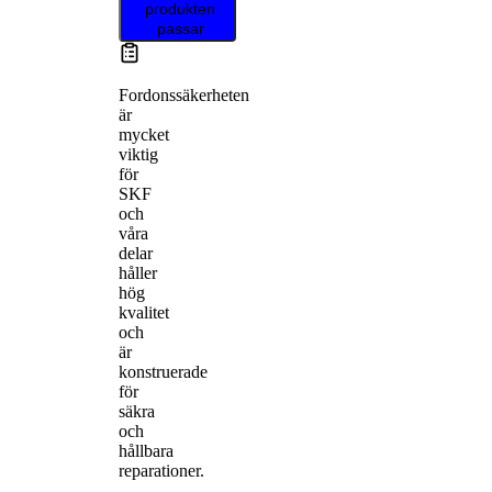
produkten
passar
Fordonssäkerheten
är
mycket
viktig
för
SKF
och
våra
delar
håller
hög
kvalitet
och
är
konstruerade
för
säkra
och
hållbara
reparationer.