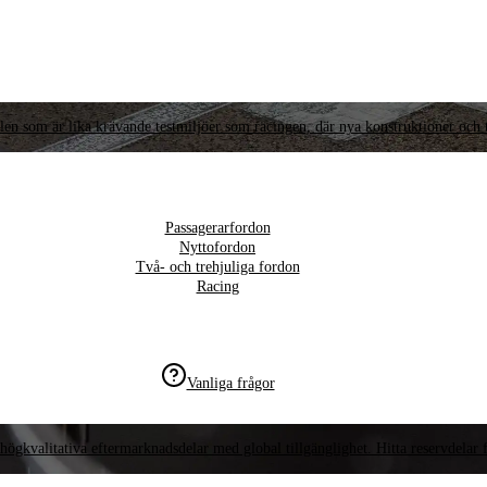
llen som är lika krävande testmiljöer som racingen, där nya konstruktioner och t
Passagerarfordon
Nyttofordon
Två- och trehjuliga fordon
Racing
Vanliga frågor
högkvalitativa eftermarknadsdelar med global tillgänglighet. Hitta reservdelar f