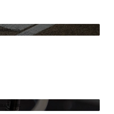
ekniker testas.
ör ditt fordon.