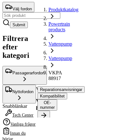
Välj fordon
Produktkatalog
Powertrain
Submit
products
Filtrera
Vattenpump
efter
kategori
Vattenpump
VKPA
Passagerarfordon
88917
Vattenpump
Reparationsanvisningar
Nyttofordon
Kompatibilitet
VKPA
OE-
Snabblänkar
88917
nummer
Tech Center
Vanliga frågor
Välj ditt fordon för att
hämta
Innan du
reparationsanvisningar
börjar