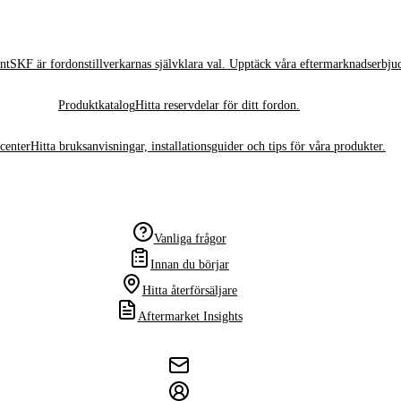
nt
SKF är fordonstillverkarnas självklara val. Upptäck våra eftermarknadserbju
Produktkatalog
Hitta reservdelar för ditt fordon.
center
Hitta bruksanvisningar, installationsguider och tips för våra produkter.
Vanliga frågor
Innan du börjar
Hitta återförsäljare
Aftermarket Insights