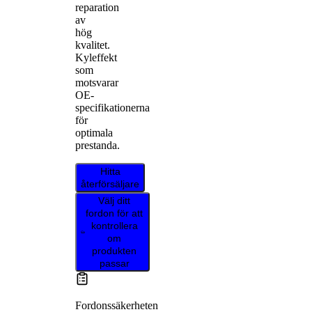
reparation
av
hög
kvalitet.
Kyleffekt
som
motsvarar
OE-
specifikationerna
för
optimala
prestanda.
Hitta
återförsäljare
Välj ditt
fordon för att
kontrollera
om
produkten
passar
Fordonssäkerheten