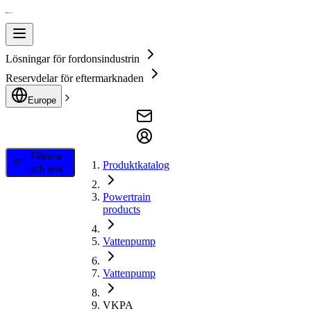
Lösningar för fordonsindustrin
Reservdelar för eftermarknaden
Europe
Filtrera
Produktkatalog
och sök
Powertrain
products
Vattenpump
Vattenpump
VKPA