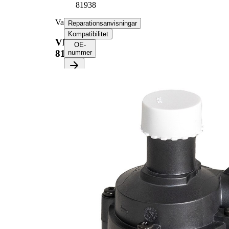
81938
Vattenpump
Reparationsanvisningar
Kompatibilitet
VKPA
OE-
81938
nummer
Välj ditt fordon för att
hämta
reparationsanvisningar