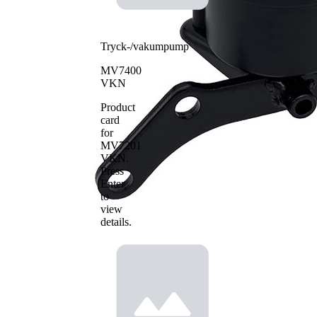
Tryck-/vakumpump
MV7400
VKN
Product
card
for
MV7201
VKN
.
Press
Enter
to
view
details.