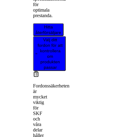
för
optimala
prestanda.
Hitta
återförsäljare
Välj ditt
fordon för att
kontrollera
om
produkten
passar
Fordonssäkerheten
är
mycket
viktig
för
SKF
och
våra
delar
håller