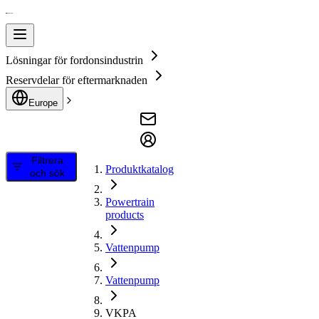
Lösningar för fordonsindustrin
Reservdelar för eftermarknaden
Europe
Filtrera
Produktkatalog
och sök
Powertrain
products
Vattenpump
Vattenpump
VKPA