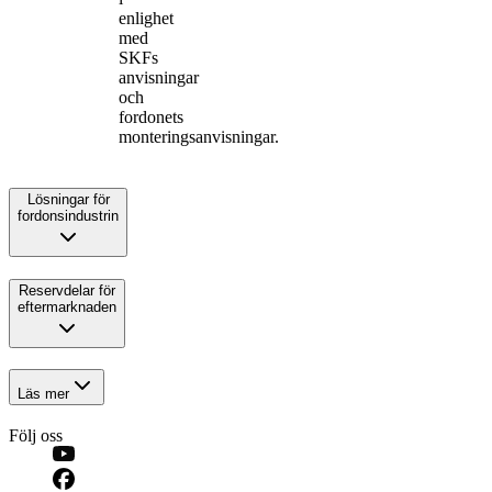
enlighet
med
SKFs
anvisningar
och
fordonets
monteringsanvisningar.
Lösningar för
fordonsindustrin
Reservdelar för
eftermarknaden
Läs mer
Följ oss