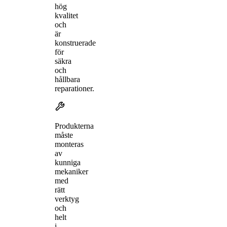
hög
kvalitet
och
är
konstruerade
för
säkra
och
hållbara
reparationer.
Produkterna
måste
monteras
av
kunniga
mekaniker
med
rätt
verktyg
och
helt
i