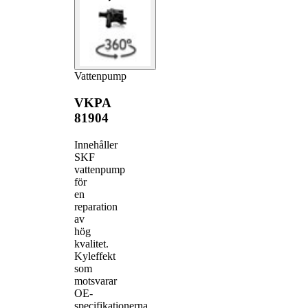
Vattenpump
VKPA
81904
Innehåller
SKF
vattenpump
för
en
reparation
av
hög
kvalitet.
Kyleffekt
som
motsvarar
OE-
specifikationerna