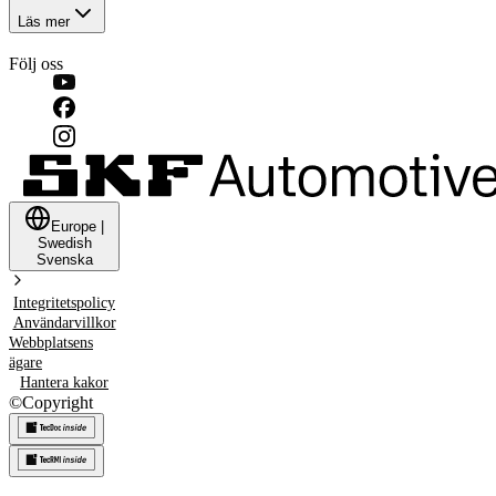
Läs mer
Följ oss
Europe
|
Swedish
Svenska
Integritetspolicy
Användarvillkor
Webbplatsens
ägare
Hantera kakor
©
Copyright