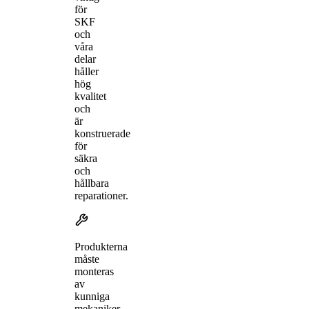
för
SKF
och
våra
delar
håller
hög
kvalitet
och
är
konstruerade
för
säkra
och
hållbara
reparationer.
Produkterna
måste
monteras
av
kunniga
mekaniker