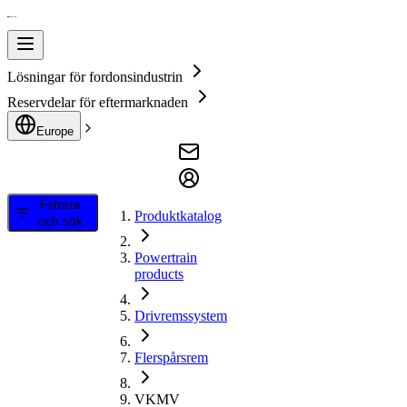
Lösningar för fordonsindustrin
Reservdelar för eftermarknaden
Europe
Filtrera
Produktkatalog
och sök
Powertrain
products
Drivremssystem
Flerspårsrem
VKMV