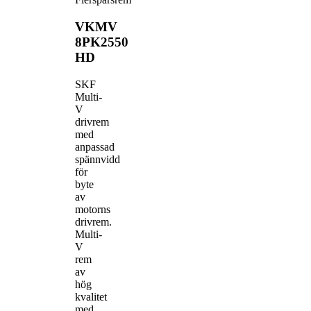
VKMV
8PK2550
HD
SKF
Multi-
V
drivrem
med
anpassad
spännvidd
för
byte
av
motorns
drivrem.
Multi-
V
rem
av
hög
kvalitet
med