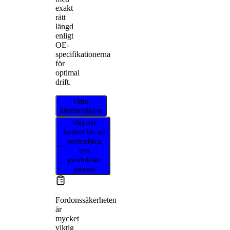
exakt
rätt
längd
enligt
OE-
specifikationerna
för
optimal
drift.
Hitta
återförsäljare
Välj ditt
fordon för att
kontrollera
om
produkten
passar
Fordonssäkerheten
är
mycket
viktig