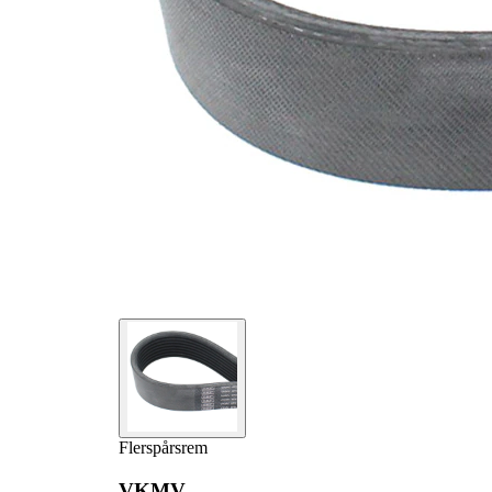
Flerspårsrem
VKMV