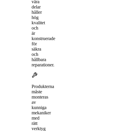
våra
delar
håller
hög
kvalitet
och
är
konstruerade
för
säkra
och
hållbara
reparationer.
Produkterna
måste
monteras
av
kunniga
mekaniker
med
rätt
verktyg