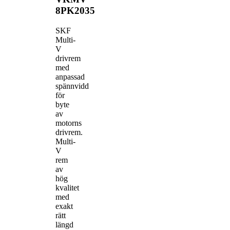
8PK2035
SKF
Multi-
V
drivrem
med
anpassad
spännvidd
för
byte
av
motorns
drivrem.
Multi-
V
rem
av
hög
kvalitet
med
exakt
rätt
längd