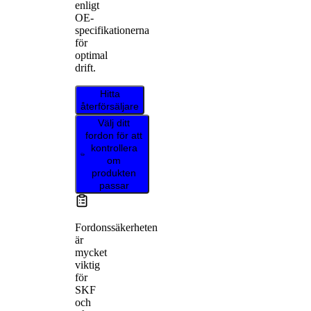
enligt
OE-
specifikationerna
för
optimal
drift.
Hitta
återförsäljare
Välj ditt
fordon för att
kontrollera
om
produkten
passar
Fordonssäkerheten
är
mycket
viktig
för
SKF
och