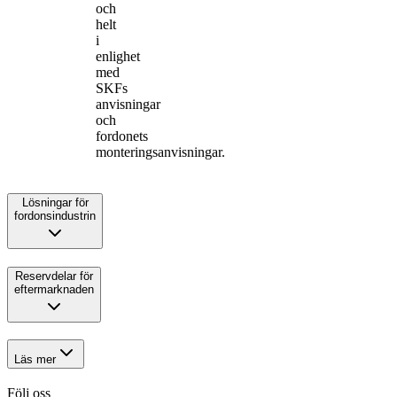
och
helt
i
enlighet
med
SKFs
anvisningar
och
fordonets
monteringsanvisningar.
Lösningar för
fordonsindustrin
Reservdelar för
eftermarknaden
Läs mer
Följ oss