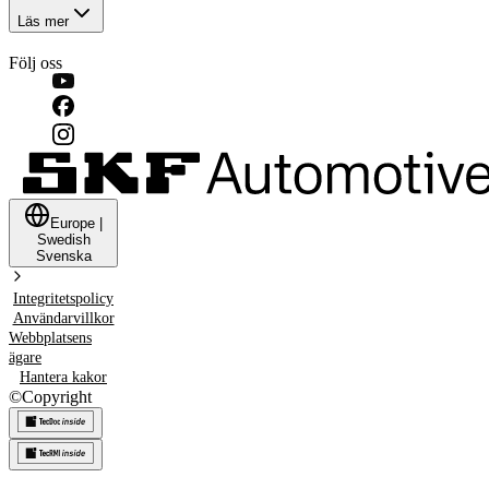
Läs mer
Följ oss
Europe
|
Swedish
Svenska
Integritetspolicy
Användarvillkor
Webbplatsens
ägare
Hantera kakor
©
Copyright