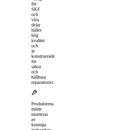
för
SKF
och
våra
delar
håller
hög
kvalitet
och
är
konstruerade
för
säkra
och
hållbara
reparationer.
Produkterna
måste
monteras
av
kunniga
mekaniker