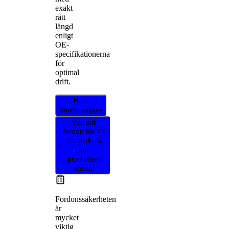
exakt
rätt
längd
enligt
OE-
specifikationerna
för
optimal
drift.
Hitta
återförsäljare
Välj ditt
fordon för att
kontrollera
om
produkten
passar
Fordonssäkerheten
är
mycket
viktig