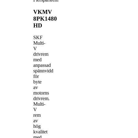
VKMV
8PK1480
HD
SKF
Multi-
V
drivrem
med
anpassad
spännvidd
för
byte
av
motorns
drivrem.
Multi-
V
rem
av
hög
kvalitet
med