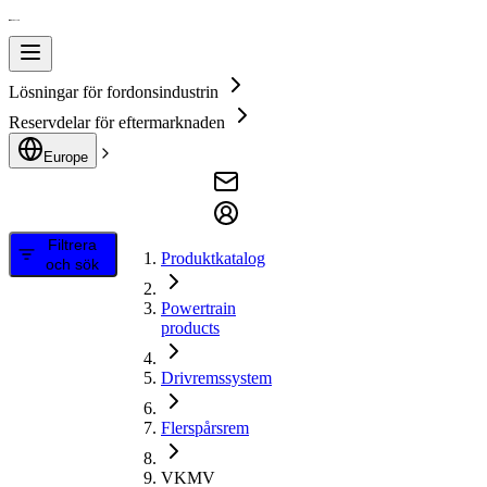
Lösningar för fordonsindustrin
Reservdelar för eftermarknaden
Europe
Filtrera
Produktkatalog
och sök
Powertrain
products
Drivremssystem
Flerspårsrem
VKMV