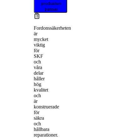
produkten
passar
Fordonssäkerheten
är
mycket
viktig
för
SKF
och
våra
delar
håller
hög
kvalitet
och
är
konstruerade
för
säkra
och
hållbara
reparationer.