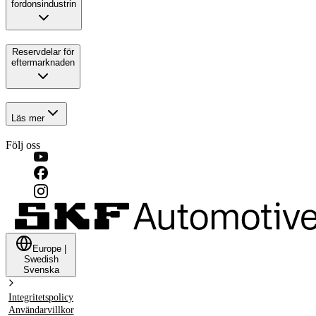
fordonsindustrin
Reservdelar för
eftermarknaden
Läs mer
Följ oss
Europe
|
Swedish
Svenska
Integritetspolicy
Användarvillkor