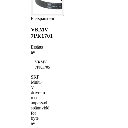
Flerspårsrem
VKMV
7PK1701
Ersätts
av
VKMV
7PK1705
SKF
Multi-
V
drivrem
med
anpassad
spännvidd
för
byte
av