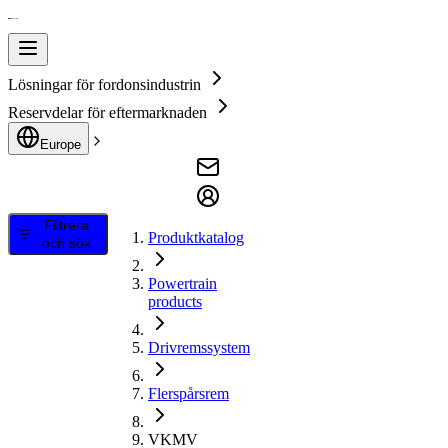
Lösningar för fordonsindustrin
Reservdelar för eftermarknaden
Europe
Filtrera
Produktkatalog
och sök
Powertrain
products
Drivremssystem
Flerspårsrem
VKMV