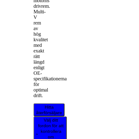
motorns
drivrem.
Multi-
V
rem
av
hög
kvalitet
med
exakt
rätt
längd
enligt
OE-
specifikationerna
för
optimal
drift.
Hitta
återförsäljare
Välj ditt
fordon för att
kontrollera
om