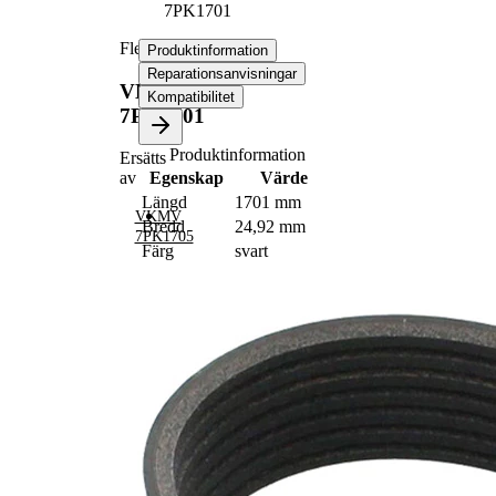
7PK1701
Flerspårsrem
Produktinformation
Reparationsanvisningar
VKMV
Kompatibilitet
7PK1701
Produktinformation
Ersätts
Egenskap
Värde
av
Längd
1701 mm
VKMV
Bredd
24,92 mm
7PK1705
Färg
svart
Ribbantal
7
Inga SVHC-
SVHC
substanser
tillhanda!
EPDM
Remmaterial
(etylpropylen-
dien-gummi)