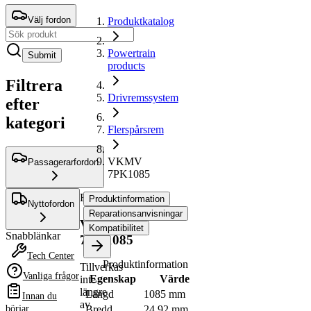
Välj fordon
Produktkatalog
Powertrain
Submit
products
Filtrera
Drivremssystem
efter
kategori
Flerspårsrem
VKMV
Passagerarfordon
7PK1085
Flerspårsrem
Produktinformation
Nyttofordon
Reparationsanvisningar
VKMV
Kompatibilitet
Snabblänkar
7PK1085
Tech Center
Produktinformation
Tillverkas
Vanliga frågor
Egenskap
Värde
inte
längre
Längd
1085 mm
Innan du
av
börjar
Bredd
24,92 mm