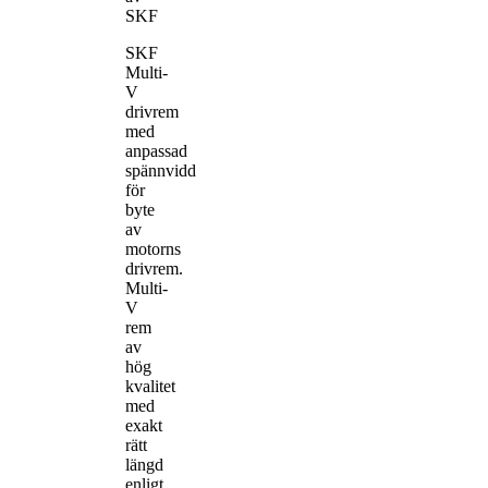
SKF
SKF
Multi-
V
drivrem
med
anpassad
spännvidd
för
byte
av
motorns
drivrem.
Multi-
V
rem
av
hög
kvalitet
med
exakt
rätt
längd
enligt