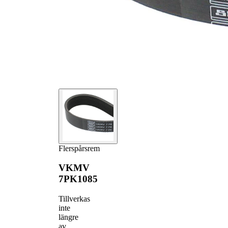
Flerspårsrem
VKMV
7PK1085
Tillverkas
inte
längre
av