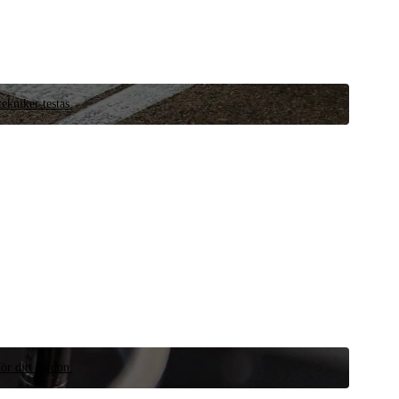
ekniker testas.
ör ditt fordon.