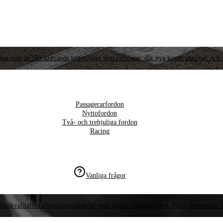
llen som är lika krävande testmiljöer som racingen, där nya konstruktioner och t
Passagerarfordon
Nyttofordon
Två- och trehjuliga fordon
Racing
Vanliga frågor
högkvalitativa eftermarknadsdelar med global tillgänglighet. Hitta reservdelar f