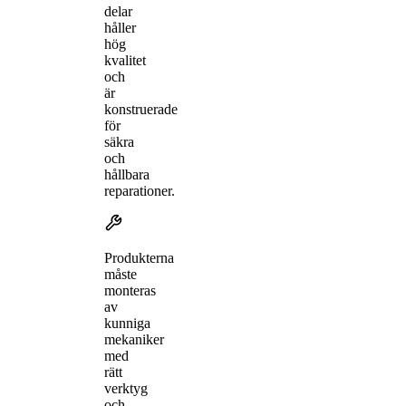
delar
håller
hög
kvalitet
och
är
konstruerade
för
säkra
och
hållbara
reparationer.
Produkterna
måste
monteras
av
kunniga
mekaniker
med
rätt
verktyg
och