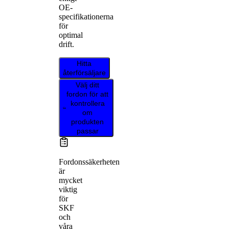
OE-
specifikationerna
för
optimal
drift.
Hitta
återförsäljare
Välj ditt
fordon för att
kontrollera
om
produkten
passar
Fordonssäkerheten
är
mycket
viktig
för
SKF
och
våra