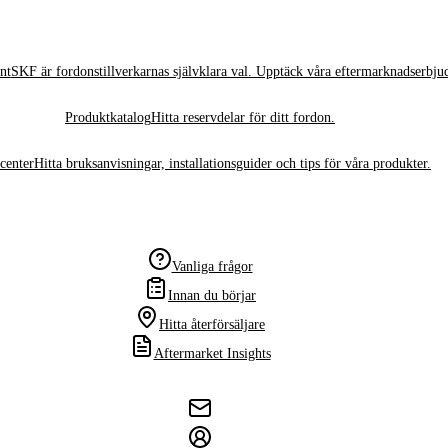
nt
SKF är fordonstillverkarnas självklara val. Upptäck våra eftermarknadserbju
Produktkatalog
Hitta reservdelar för ditt fordon.
center
Hitta bruksanvisningar, installationsguider och tips för våra produkter.
Vanliga frågor
Innan du börjar
Hitta återförsäljare
Aftermarket Insights