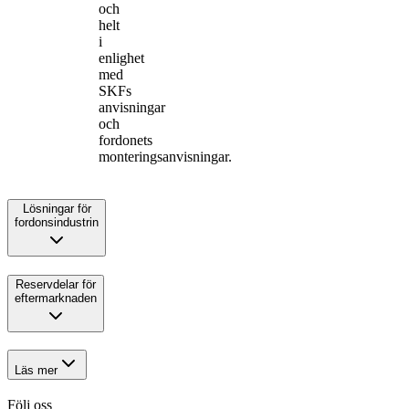
och
helt
i
enlighet
med
SKFs
anvisningar
och
fordonets
monteringsanvisningar.
Lösningar för
fordonsindustrin
Reservdelar för
eftermarknaden
Läs mer
Följ oss