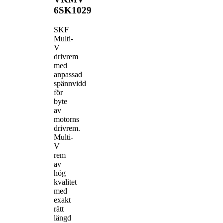
6SK1029
SKF
Multi-
V
drivrem
med
anpassad
spännvidd
för
byte
av
motorns
drivrem.
Multi-
V
rem
av
hög
kvalitet
med
exakt
rätt
längd