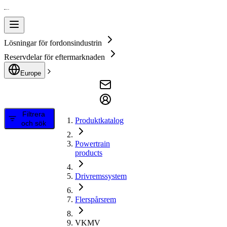
Lösningar för fordonsindustrin
Reservdelar för eftermarknaden
Europe
Filtrera
Produktkatalog
och sök
Powertrain
products
Drivremssystem
Flerspårsrem
VKMV