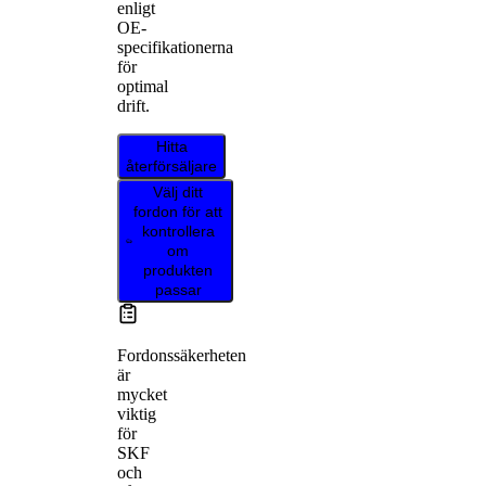
enligt
OE-
specifikationerna
för
optimal
drift.
Hitta
återförsäljare
Välj ditt
fordon för att
kontrollera
om
produkten
passar
Fordonssäkerheten
är
mycket
viktig
för
SKF
och