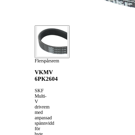
Flerspårsrem
VKMV
6PK2604
SKF
Multi-
V
drivrem
med
anpassad
spännvidd
för
byte