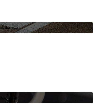
ekniker testas.
ör ditt fordon.