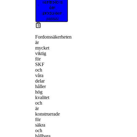
kontrollera
om
produkten
passar
Fordonssäkerheten
är
mycket
viktig
för
SKF
och
våra
delar
håller
hög
kvalitet
och
är
konstruerade
för
säkra
och
hållbara