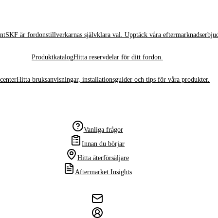
nt
SKF är fordonstillverkarnas självklara val. Upptäck våra eftermarknadserbju
Produktkatalog
Hitta reservdelar för ditt fordon.
center
Hitta bruksanvisningar, installationsguider och tips för våra produkter.
Vanliga frågor
Innan du börjar
Hitta återförsäljare
Aftermarket Insights