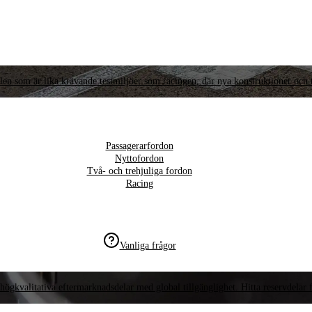
llen som är lika krävande testmiljöer som racingen, där nya konstruktioner och t
Passagerarfordon
Nyttofordon
Två- och trehjuliga fordon
Racing
Vanliga frågor
högkvalitativa eftermarknadsdelar med global tillgänglighet. Hitta reservdelar f