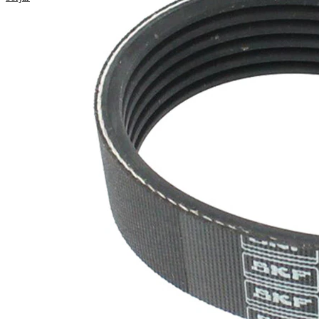
Längd
2604 mm
Bredd
21,36 mm
Färg
svart
Ribbantal
6
Inga SVHC-
SVHC
substanser
tillhanda!
EPDM
Remmaterial
(etylpropylen-
dien-gummi)