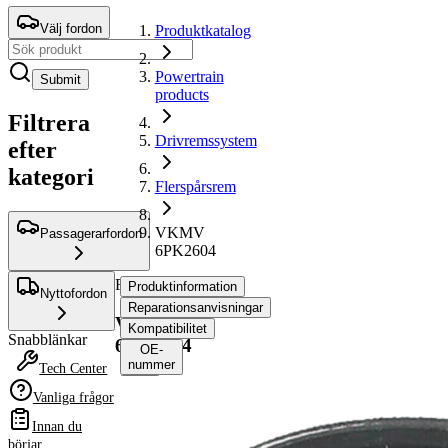
Välj fordon
Produktkatalog
Powertrain
Submit
products
Filtrera
Drivremssystem
efter
kategori
Flerspårsrem
VKMV
Passagerarfordon
6PK2604
Flerspårsrem
Produktinformation
Nyttofordon
Reparationsanvisningar
VKMV
Kompatibilitet
Snabblänkar
6PK2604
OE-
nummer
Tech Center
Vanliga frågor
Produktinformation
Innan du
Egenskap
Värde
börjar