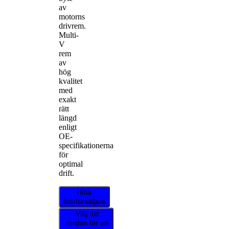
av
motorns
drivrem.
Multi-
V
rem
av
hög
kvalitet
med
exakt
rätt
längd
enligt
OE-
specifikationerna
för
optimal
drift.
Hitta
återförsäljare
Välj ditt
fordon för att