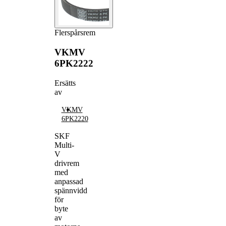
Flerspårsrem
VKMV
6PK2222
Ersätts
av
VKMV
6PK2220
SKF
Multi-
V
drivrem
med
anpassad
spännvidd
för
byte
av