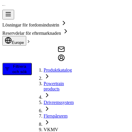
Lösningar för fordonsindustrin
Reservdelar för eftermarknaden
Europe
Filtrera
Produktkatalog
och sök
Powertrain
products
Drivremssystem
Flerspårsrem
VKMV