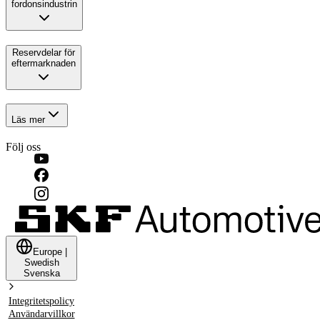
fordonsindustrin
Reservdelar för
eftermarknaden
Läs mer
Följ oss
Europe
|
Swedish
Svenska
Integritetspolicy
Användarvillkor