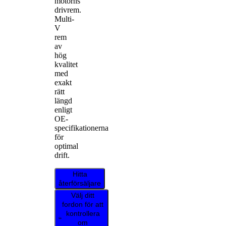
motorns
drivrem.
Multi-
V
rem
av
hög
kvalitet
med
exakt
rätt
längd
enligt
OE-
specifikationerna
för
optimal
drift.
Hitta
återförsäljare
Välj ditt
fordon för att
kontrollera
om