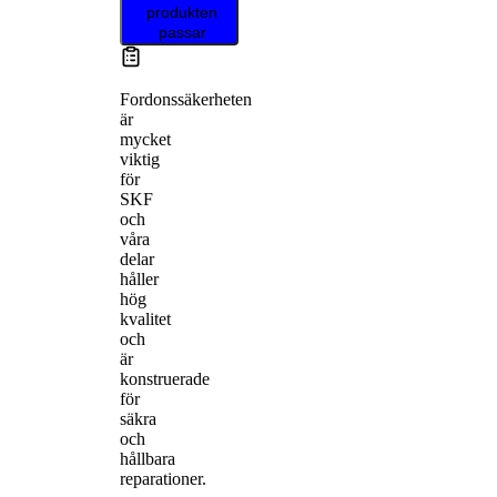
produkten
passar
Fordonssäkerheten
är
mycket
viktig
för
SKF
och
våra
delar
håller
hög
kvalitet
och
är
konstruerade
för
säkra
och
hållbara
reparationer.