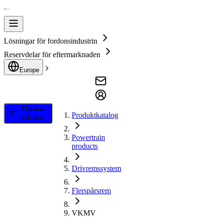
Lösningar för fordonsindustrin
Reservdelar för eftermarknaden
Europe
Filtrera
Produktkatalog
och sök
Powertrain
products
Drivremssystem
Flerspårsrem
VKMV