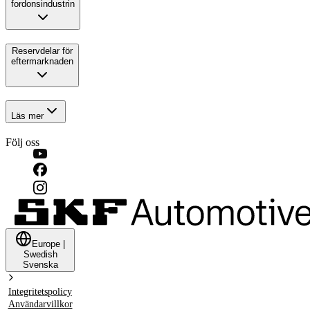
fordonsindustrin
Reservdelar för
eftermarknaden
Läs mer
Följ oss
Europe
|
Swedish
Svenska
Integritetspolicy
Användarvillkor