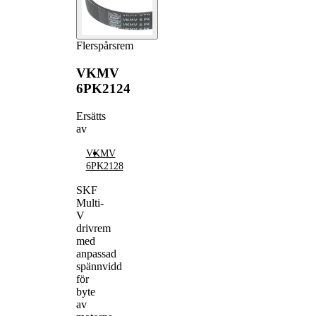
Flerspårsrem
VKMV
6PK2124
Ersätts
av
VKMV
6PK2128
SKF
Multi-
V
drivrem
med
anpassad
spännvidd
för
byte
av