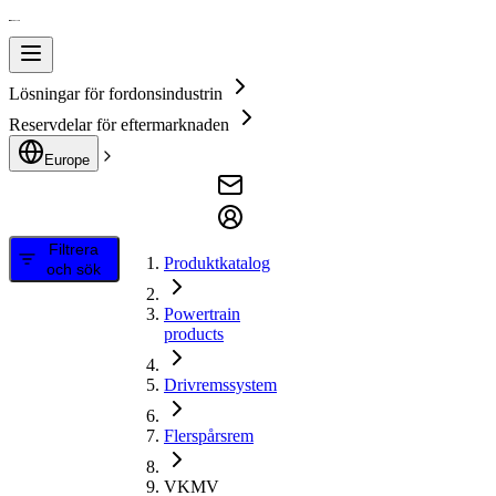
Lösningar för fordonsindustrin
Reservdelar för eftermarknaden
Europe
Filtrera
Produktkatalog
och sök
Powertrain
products
Drivremssystem
Flerspårsrem
VKMV