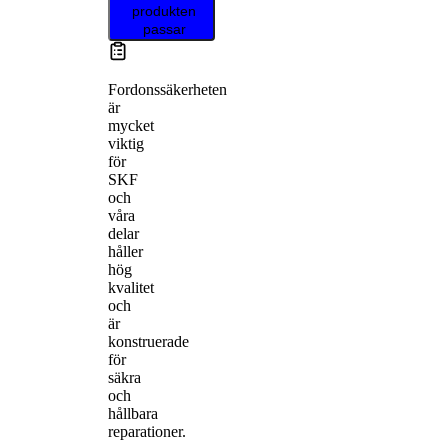
produkten
passar
Fordonssäkerheten
är
mycket
viktig
för
SKF
och
våra
delar
håller
hög
kvalitet
och
är
konstruerade
för
säkra
och
hållbara
reparationer.