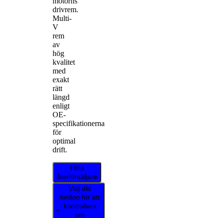
motorns
drivrem.
Multi-
V
rem
av
hög
kvalitet
med
exakt
rätt
längd
enligt
OE-
specifikationerna
för
optimal
drift.
Hitta
återförsäljare
Välj ditt
fordon för att
kontrollera
om