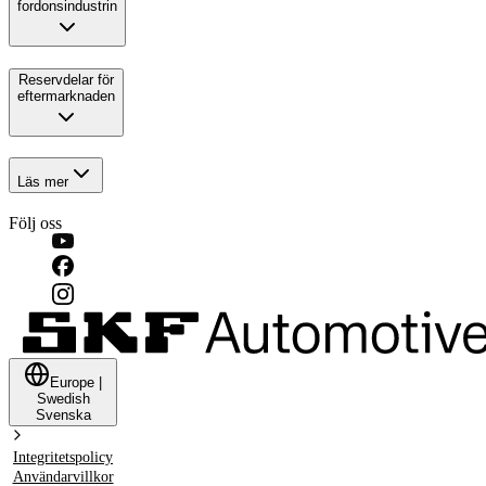
fordonsindustrin
Reservdelar för
eftermarknaden
Läs mer
Följ oss
Europe
|
Swedish
Svenska
Integritetspolicy
Användarvillkor