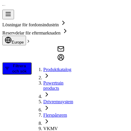
Lösningar för fordonsindustrin
Reservdelar för eftermarknaden
Europe
Filtrera
Produktkatalog
och sök
Powertrain
products
Drivremssystem
Flerspårsrem
VKMV