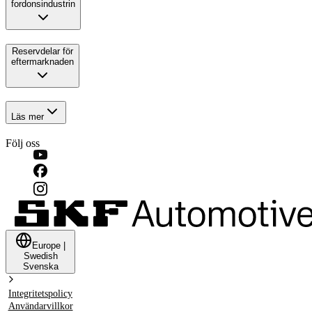
fordonsindustrin
Reservdelar för
eftermarknaden
Läs mer
Följ oss
Europe
|
Swedish
Svenska
Integritetspolicy
Användarvillkor