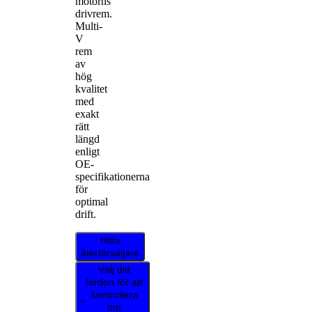
motorns
drivrem.
Multi-
V
rem
av
hög
kvalitet
med
exakt
rätt
längd
enligt
OE-
specifikationerna
för
optimal
drift.
Hitta
återförsäljare
Välj ditt
fordon för att
kontrollera
om