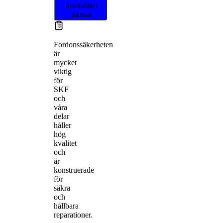
produkten
passar
Fordonssäkerheten
är
mycket
viktig
för
SKF
och
våra
delar
håller
hög
kvalitet
och
är
konstruerade
för
säkra
och
hållbara
reparationer.