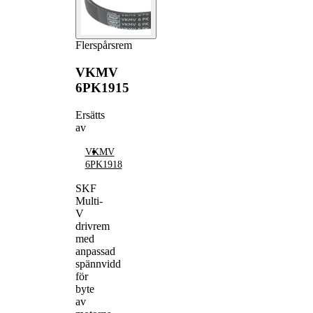
Flerspårsrem
VKMV
6PK1915
Ersätts
av
VKMV
6PK1918
SKF
Multi-
V
drivrem
med
anpassad
spännvidd
för
byte
av