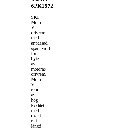
6PK1572
SKF
Multi-
V
drivrem
med
anpassad
spännvidd
för
byte
av
motorns
drivrem.
Multi-
V
rem
av
hög
kvalitet
med
exakt
rätt
längd