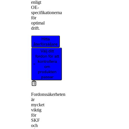
enligt
OE-
specifikationerna
för
optimal
drift.
Hitta
återförsäljare
Välj ditt
fordon för att
kontrollera
om
produkten
passar
Fordonssäkerheten
är
mycket
viktig
för
SKF
och