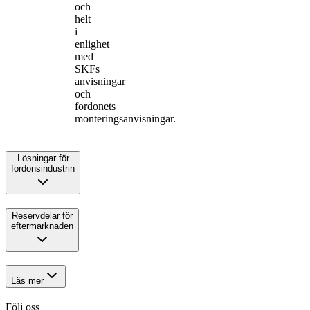
och
helt
i
enlighet
med
SKFs
anvisningar
och
fordonets
monteringsanvisningar.
Lösningar för
fordonsindustrin
Reservdelar för
eftermarknaden
Läs mer
Följ oss