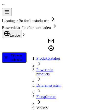
Lösningar för fordonsindustrin
Reservdelar för eftermarknaden
Europe
Filtrera
Produktkatalog
och sök
Powertrain
products
Drivremssystem
Flerspårsrem
VKMV