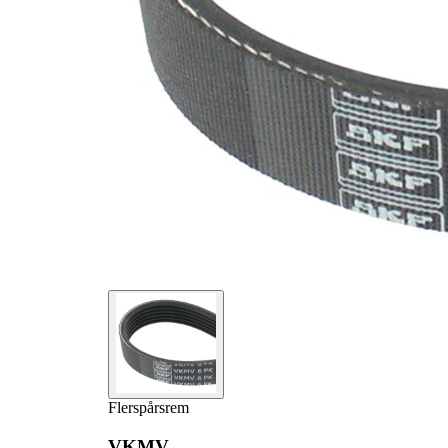
Flerspårsrem
VKMV