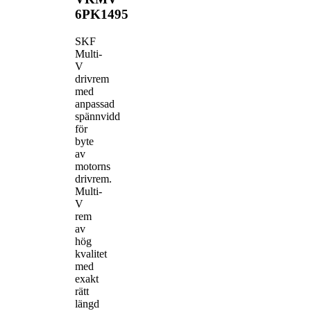
6PK1495
SKF
Multi-
V
drivrem
med
anpassad
spännvidd
för
byte
av
motorns
drivrem.
Multi-
V
rem
av
hög
kvalitet
med
exakt
rätt
längd