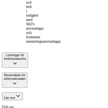
och
helt
i
enlighet
med
SKFs
anvisningar
och
fordonets
monteringsanvisningar.
Lösningar för
fordonsindustrin
Reservdelar för
eftermarknaden
Läs mer
Följ oss