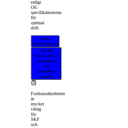
enligt
OE-
specifikationerna
för
optimal
drift.
Hitta
återförsäljare
Välj ditt
fordon för att
kontrollera
om
produkten
passar
Fordonssäkerheten
är
mycket
viktig
för
SKF
och