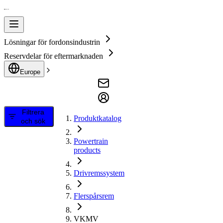
Lösningar för fordonsindustrin
Reservdelar för eftermarknaden
Europe
Filtrera
Produktkatalog
och sök
Powertrain
products
Drivremssystem
Flerspårsrem
VKMV