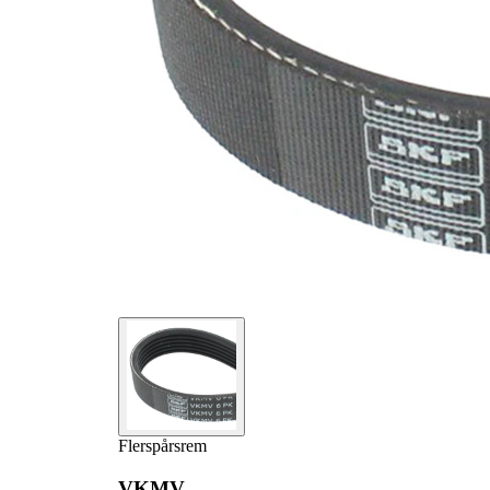
Flerspårsrem
VKMV