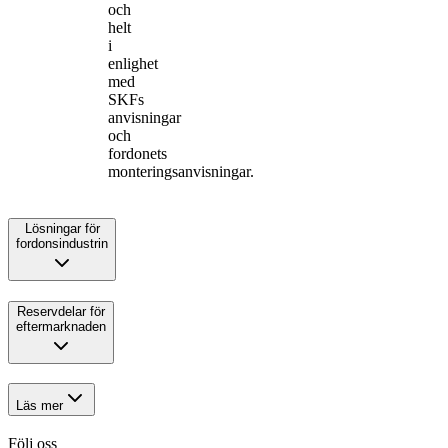
och
helt
i
enlighet
med
SKFs
anvisningar
och
fordonets
monteringsanvisningar.
Lösningar för
fordonsindustrin
Reservdelar för
eftermarknaden
Läs mer
Följ oss