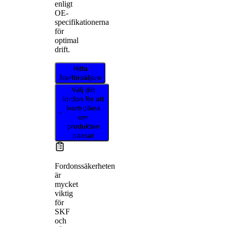
enligt
OE-
specifikationerna
för
optimal
drift.
Hitta
återförsäljare
Välj ditt
fordon för att
kontrollera
om
produkten
passar
Fordonssäkerheten
är
mycket
viktig
för
SKF
och