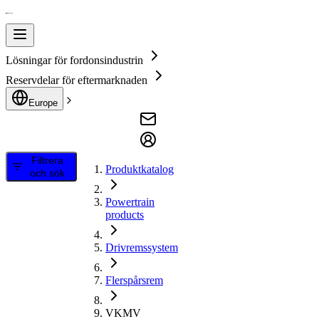
Lösningar för fordonsindustrin
Reservdelar för eftermarknaden
Europe
Filtrera
Produktkatalog
och sök
Powertrain
products
Drivremssystem
Flerspårsrem
VKMV