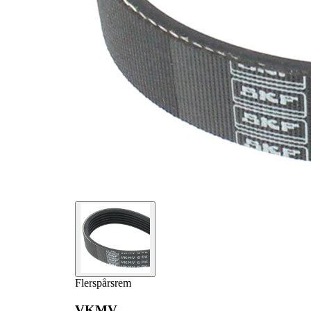
Flerspårsrem
VKMV