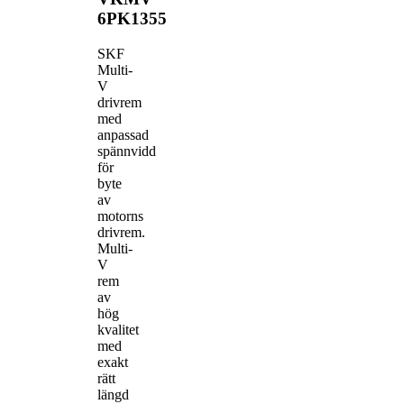
6PK1355
SKF
Multi-
V
drivrem
med
anpassad
spännvidd
för
byte
av
motorns
drivrem.
Multi-
V
rem
av
hög
kvalitet
med
exakt
rätt
längd