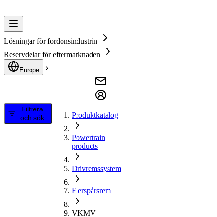
Lösningar för fordonsindustrin
Reservdelar för eftermarknaden
Europe
Filtrera
Produktkatalog
och sök
Powertrain
products
Drivremssystem
Flerspårsrem
VKMV