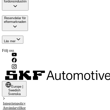
fordonsindustrin
Reservdelar för
eftermarknaden
Läs mer
Följ oss
Europe
|
Swedish
Svenska
Integritetspolicy
Användarvillkor