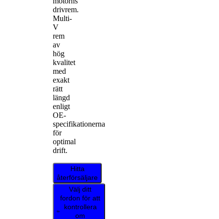
motorns
drivrem.
Multi-
V
rem
av
hög
kvalitet
med
exakt
rätt
längd
enligt
OE-
specifikationerna
för
optimal
drift.
Hitta
återförsäljare
Välj ditt
fordon för att
kontrollera
om