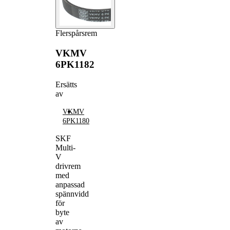
Flerspårsrem
VKMV
6PK1182
Ersätts
av
VKMV
6PK1180
SKF
Multi-
V
drivrem
med
anpassad
spännvidd
för
byte
av