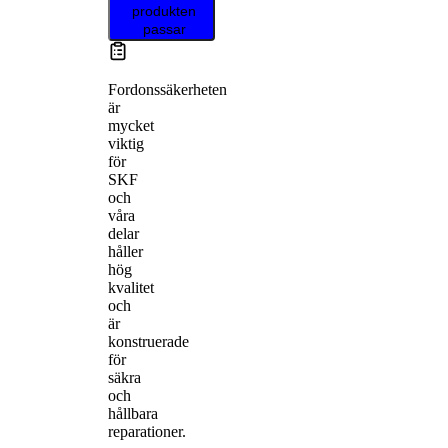
produkten
passar
Fordonssäkerheten
är
mycket
viktig
för
SKF
och
våra
delar
håller
hög
kvalitet
och
är
konstruerade
för
säkra
och
hållbara
reparationer.