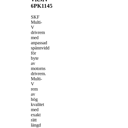
6PK1145
SKF
Multi-
V
drivrem
med
anpassad
spännvidd
för
byte
av
motorns
drivrem.
Multi-
V
rem
av
hög
kvalitet
med
exakt
rätt
längd