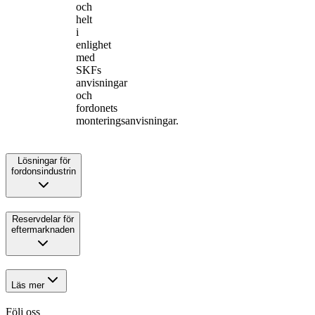
och
helt
i
enlighet
med
SKFs
anvisningar
och
fordonets
monteringsanvisningar.
Lösningar för
fordonsindustrin
Reservdelar för
eftermarknaden
Läs mer
Följ oss