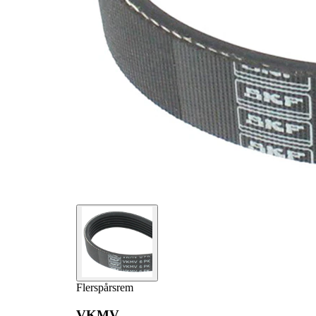
Flerspårsrem
VKMV