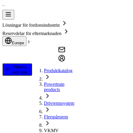
Lösningar för fordonsindustrin
Reservdelar för eftermarknaden
Europe
Filtrera
Produktkatalog
och sök
Powertrain
products
Drivremssystem
Flerspårsrem
VKMV