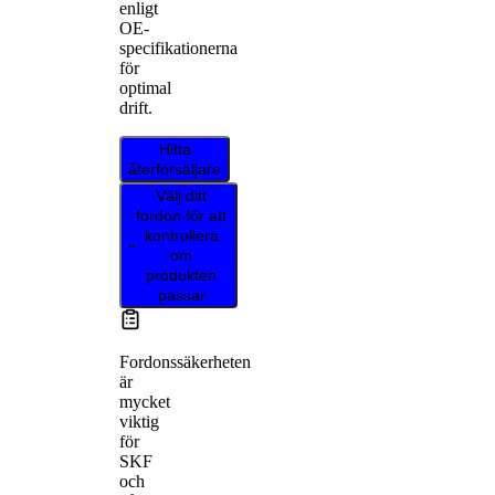
enligt
OE-
specifikationerna
för
optimal
drift.
Hitta
återförsäljare
Välj ditt
fordon för att
kontrollera
om
produkten
passar
Fordonssäkerheten
är
mycket
viktig
för
SKF
och