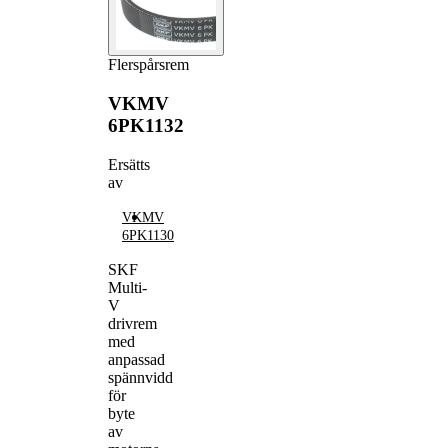
Flerspårsrem
VKMV
6PK1132
Ersätts
av
VKMV
6PK1130
SKF
Multi-
V
drivrem
med
anpassad
spännvidd
för
byte
av