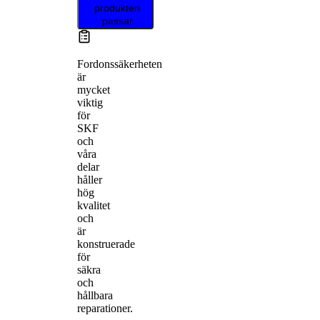
produkten
passar
Fordonssäkerheten
är
mycket
viktig
för
SKF
och
våra
delar
håller
hög
kvalitet
och
är
konstruerade
för
säkra
och
hållbara
reparationer.