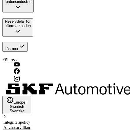
fordonsindustrin
Reservdelar för
eftermarknaden
Läs mer
Följ oss
Europe
|
Swedish
Svenska
Integritetspolicy
Användarvillkor