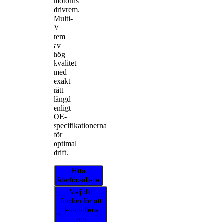
motorns
drivrem.
Multi-
V
rem
av
hög
kvalitet
med
exakt
rätt
längd
enligt
OE-
specifikationerna
för
optimal
drift.
Hitta
återförsäljare
Välj ditt
fordon för att
kontrollera
om