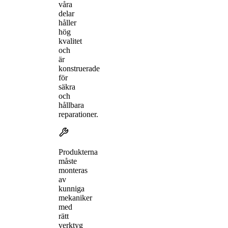
våra
delar
håller
hög
kvalitet
och
är
konstruerade
för
säkra
och
hållbara
reparationer.
Produkterna
måste
monteras
av
kunniga
mekaniker
med
rätt
verktyg