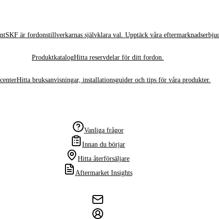
nt
SKF är fordonstillverkarnas självklara val. Upptäck våra eftermarknadserbju
Produktkatalog
Hitta reservdelar för ditt fordon.
center
Hitta bruksanvisningar, installationsguider och tips för våra produkter.
Vanliga frågor
Innan du börjar
Hitta återförsäljare
Aftermarket Insights