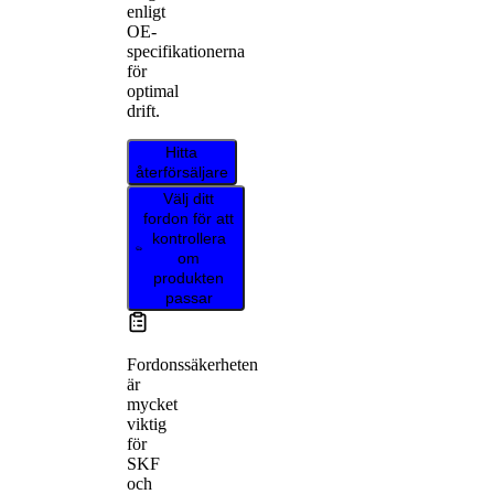
enligt
OE-
specifikationerna
för
optimal
drift.
Hitta
återförsäljare
Välj ditt
fordon för att
kontrollera
om
produkten
passar
Fordonssäkerheten
är
mycket
viktig
för
SKF
och