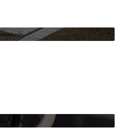
ekniker testas.
ör ditt fordon.