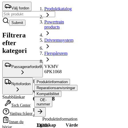
Välj fordon
Produktkatalog
Powertrain
Submit
products
Filtrera
Drivremssystem
efter
kategori
Flerspårsrem
VKMV
Passagerarfordon
6PK1068
Flerspårsrem
Produktinformation
Nyttofordon
Reparationsanvisningar
VKMV
Kompatibilitet
Snabblänkar
6PK1068
OE-
nummer
Tech Center
Ersätts
Vanliga frågor
av
Produktinformation
Innan du
Egenskap
Värde
VKMV
börjar