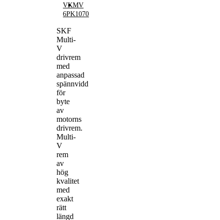
VKMV
6PK1070
SKF
Multi-
V
drivrem
med
anpassad
spännvidd
för
byte
av
motorns
drivrem.
Multi-
V
rem
av
hög
kvalitet
med
exakt
rätt
längd