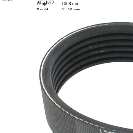
6PK1070
Längd
1068 mm
Bredd
21,36 mm
Färg
svart
Ribbantal
6
Inga SVHC-
SVHC
substanser
tillhanda!
EPDM
Remmaterial
(etylpropylen-
dien-gummi)