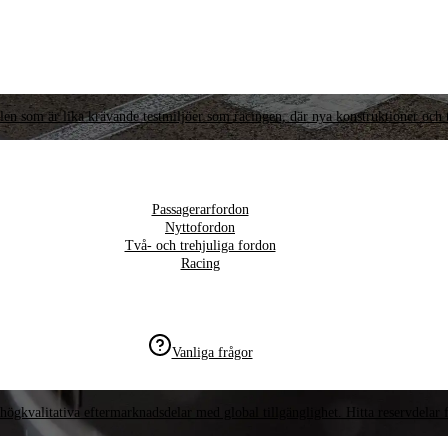
llen som är lika krävande testmiljöer som racingen, där nya konstruktioner och t
Passagerarfordon
Nyttofordon
Två- och trehjuliga fordon
Racing
Vanliga frågor
högkvalitativa eftermarknadsdelar med global tillgänglighet. Hitta reservdelar f