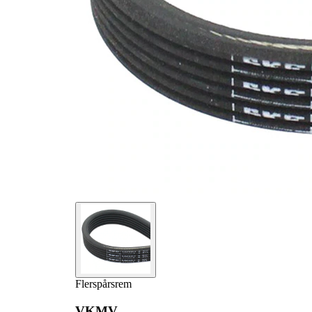
Flerspårsrem
VKMV