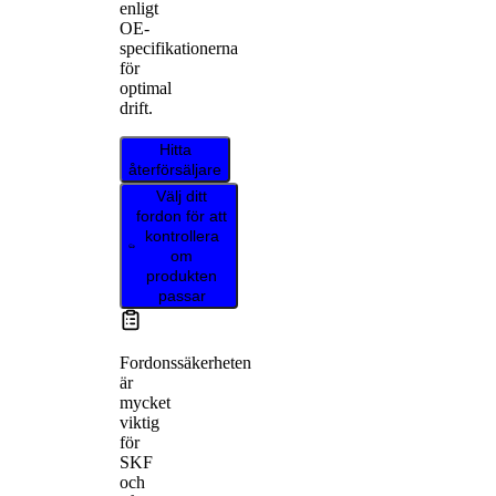
enligt
OE-
specifikationerna
för
optimal
drift.
Hitta
återförsäljare
Välj ditt
fordon för att
kontrollera
om
produkten
passar
Fordonssäkerheten
är
mycket
viktig
för
SKF
och