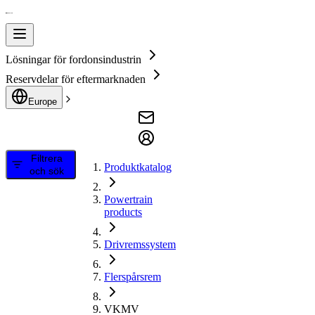
Lösningar för fordonsindustrin
Reservdelar för eftermarknaden
Europe
Filtrera
Produktkatalog
och sök
Powertrain
products
Drivremssystem
Flerspårsrem
VKMV