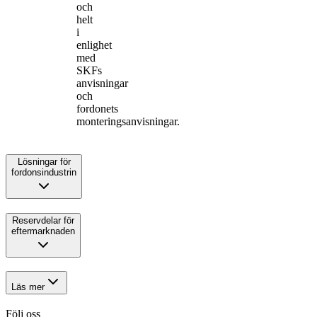
och
helt
i
enlighet
med
SKFs
anvisningar
och
fordonets
monteringsanvisningar.
Lösningar för
fordonsindustrin
Reservdelar för
eftermarknaden
Läs mer
Följ oss