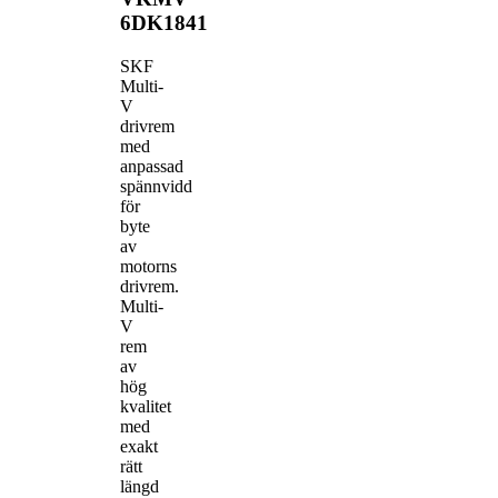
6DK1841
SKF
Multi-
V
drivrem
med
anpassad
spännvidd
för
byte
av
motorns
drivrem.
Multi-
V
rem
av
hög
kvalitet
med
exakt
rätt
längd