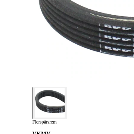
Flerspårsrem
VKMV