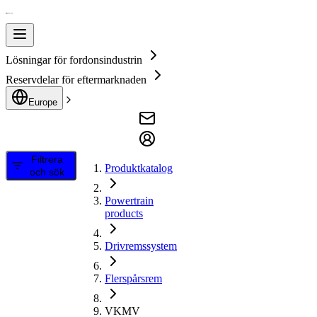
Lösningar för fordonsindustrin
Reservdelar för eftermarknaden
Europe
Filtrera
Produktkatalog
och sök
Powertrain
products
Drivremssystem
Flerspårsrem
VKMV