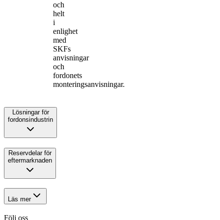
och
helt
i
enlighet
med
SKFs
anvisningar
och
fordonets
monteringsanvisningar.
Lösningar för
fordonsindustrin
Reservdelar för
eftermarknaden
Läs mer
Följ oss