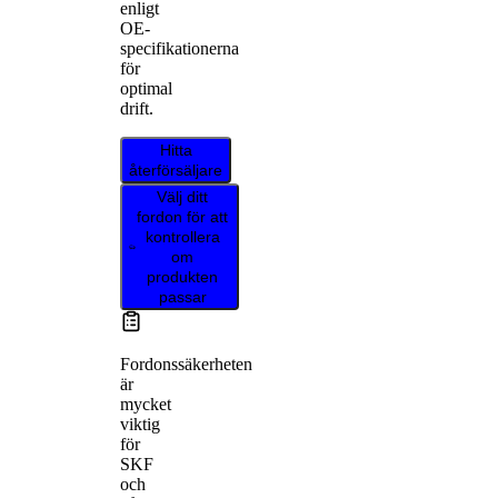
enligt
OE-
specifikationerna
för
optimal
drift.
Hitta
återförsäljare
Välj ditt
fordon för att
kontrollera
om
produkten
passar
Fordonssäkerheten
är
mycket
viktig
för
SKF
och