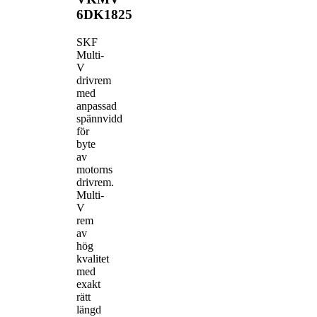
6DK1825
SKF
Multi-
V
drivrem
med
anpassad
spännvidd
för
byte
av
motorns
drivrem.
Multi-
V
rem
av
hög
kvalitet
med
exakt
rätt
längd