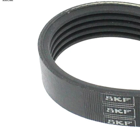
Längd
690 mm
Bredd
17,80 mm
Färg
svart
Ribbantal
5
Inga SVHC-
SVHC
substanser
tillhanda!
Materialegenskaper
elastisk
EPDM
Remmaterial
(etylpropylen-
dien-gummi)