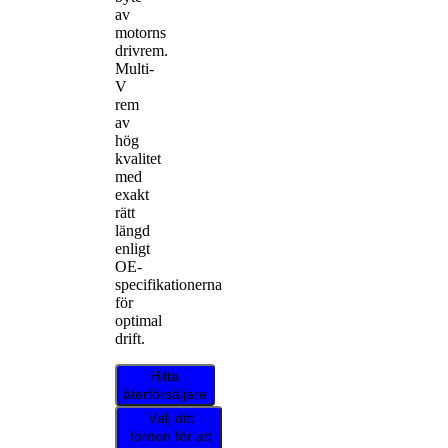
av
motorns
drivrem.
Multi-
V
rem
av
hög
kvalitet
med
exakt
rätt
längd
enligt
OE-
specifikationerna
för
optimal
drift.
Hitta
återförsäljare
Välj ditt
fordon för att