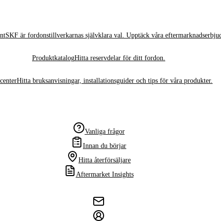
nt
SKF är fordonstillverkarnas självklara val. Upptäck våra eftermarknadserbju
Produktkatalog
Hitta reservdelar för ditt fordon.
center
Hitta bruksanvisningar, installationsguider och tips för våra produkter.
Vanliga frågor
Innan du börjar
Hitta återförsäljare
Aftermarket Insights