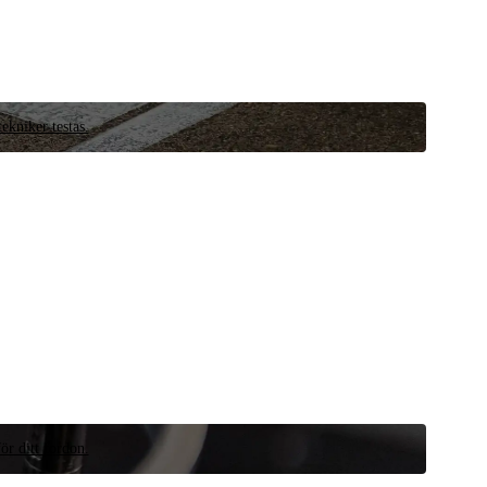
ekniker testas.
ör ditt fordon.