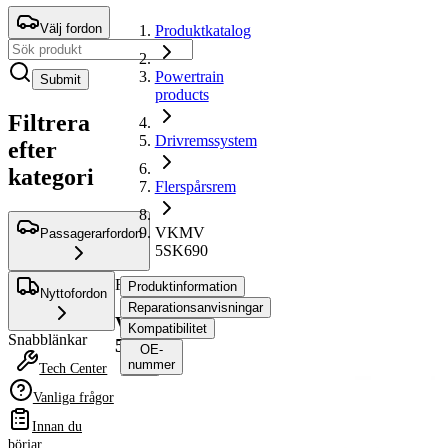
Välj fordon
Produktkatalog
Powertrain
Submit
products
Filtrera
Drivremssystem
efter
kategori
Flerspårsrem
VKMV
Passagerarfordon
5SK690
Flerspårsrem
Produktinformation
Nyttofordon
Reparationsanvisningar
VKMV
Kompatibilitet
Snabblänkar
5SK690
OE-
nummer
Tech Center
Vanliga frågor
Produktinformation
Innan du
Egenskap
Värde
börjar