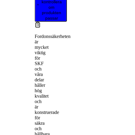
kontrollera
om
produkten
passar
Fordonssäkerheten
är
mycket
viktig
för
SKF
och
våra
delar
håller
hög
kvalitet
och
är
konstruerade
för
säkra
och
hållbara