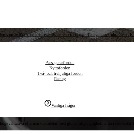
llen som är lika krävande testmiljöer som racingen, där nya konstruktioner och t
Passagerarfordon
Nyttofordon
Två- och trehjuliga fordon
Racing
Vanliga frågor
högkvalitativa eftermarknadsdelar med global tillgänglighet. Hitta reservdelar f