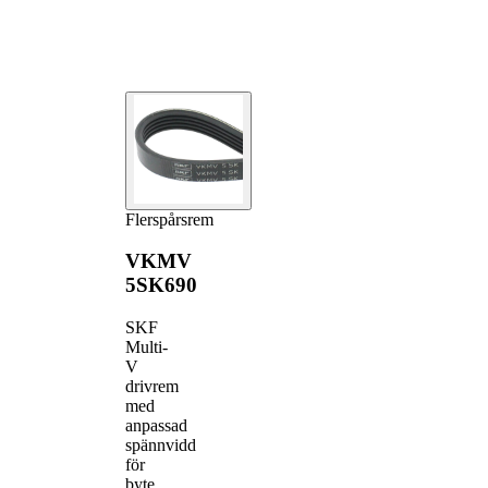
Flerspårsrem
VKMV
5SK690
SKF
Multi-
V
drivrem
med
anpassad
spännvidd
för
byte