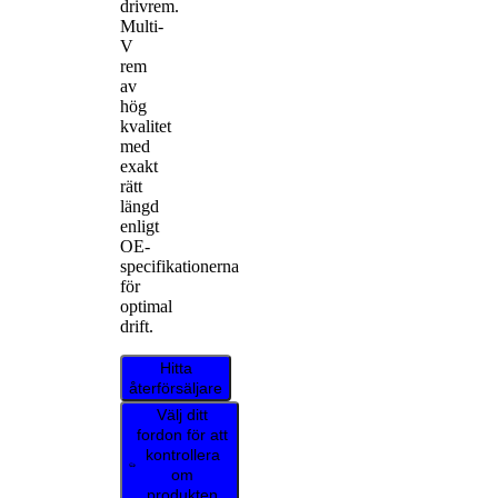
drivrem.
Multi-
V
rem
av
hög
kvalitet
med
exakt
rätt
längd
enligt
OE-
specifikationerna
för
optimal
drift.
Hitta
återförsäljare
Välj ditt
fordon för att
kontrollera
om
produkten