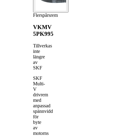
Flerspårsrem
VKMV
5PK995
Tillverkas
inte
längre
av
SKF
SKF
Multi-
V
drivrem
med
anpassad
spännvidd
för
byte
av
motorns