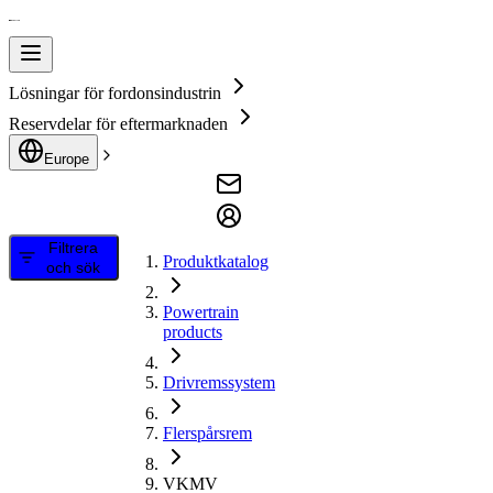
Lösningar för fordonsindustrin
Reservdelar för eftermarknaden
Europe
Filtrera
Produktkatalog
och sök
Powertrain
products
Drivremssystem
Flerspårsrem
VKMV