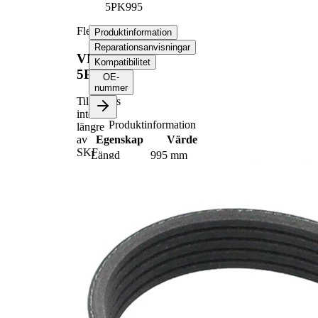
5PK995
Flerspårsrem
Produktinformation
Reparationsanvisningar
VKMV
Kompatibilitet
5PK995
OE-
nummer
Tillverkas
inte
Produktinformation
längre
Egenskap
Värde
av
SKF
Längd
995 mm
Bredd
17,80 mm
Färg
svart
Ribbantal
5
Inga SVHC-
SVHC
substanser
tillhanda!
EPDM
Remmaterial
(etylpropylen-
dien-gummi)