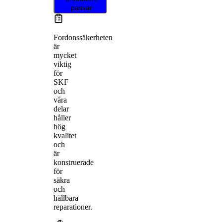
passar
Fordonssäkerheten
är
mycket
viktig
för
SKF
och
våra
delar
håller
hög
kvalitet
och
är
konstruerade
för
säkra
och
hållbara
reparationer.