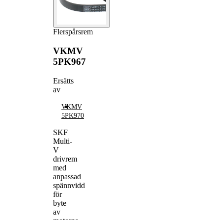
Flerspårsrem
VKMV
5PK967
Ersätts
av
VKMV
5PK970
SKF
Multi-
V
drivrem
med
anpassad
spännvidd
för
byte
av