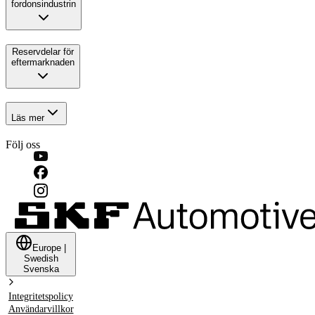
fordonsindustrin
Reservdelar för
eftermarknaden
Läs mer
Följ oss
Europe
|
Swedish
Svenska
Integritetspolicy
Användarvillkor