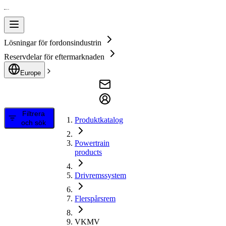
Lösningar för fordonsindustrin
Reservdelar för eftermarknaden
Europe
Filtrera
Produktkatalog
och sök
Powertrain
products
Drivremssystem
Flerspårsrem
VKMV