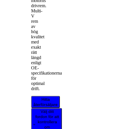
motorns
drivrem.
Multi-
V
rem
av
hög
kvalitet
med
exakt
rätt
längd
enligt
OE-
specifikationerna
för
optimal
drift.
Hitta
återförsäljare
Välj ditt
fordon för att
kontrollera
om