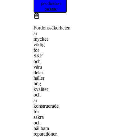
produkten
passar
Fordonssäkerheten
är
mycket
viktig
för
SKF
och
våra
delar
håller
hög
kvalitet
och
är
konstruerade
för
säkra
och
hållbara
reparationer.