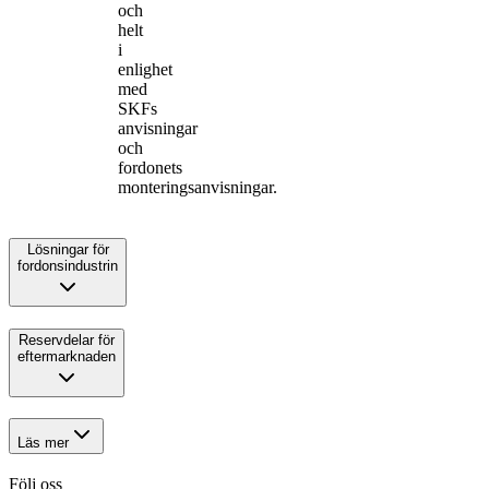
och
helt
i
enlighet
med
SKFs
anvisningar
och
fordonets
monteringsanvisningar.
Lösningar för
fordonsindustrin
Reservdelar för
eftermarknaden
Läs mer
Följ oss