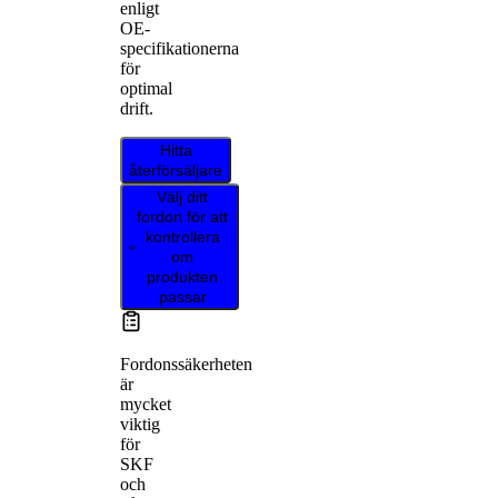
enligt
OE-
specifikationerna
för
optimal
drift.
Hitta
återförsäljare
Välj ditt
fordon för att
kontrollera
om
produkten
passar
Fordonssäkerheten
är
mycket
viktig
för
SKF
och