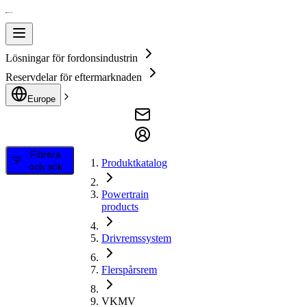
Lösningar för fordonsindustrin
Reservdelar för eftermarknaden
Europe
Filtrera
Produktkatalog
och sök
Powertrain
products
Drivremssystem
Flerspårsrem
VKMV