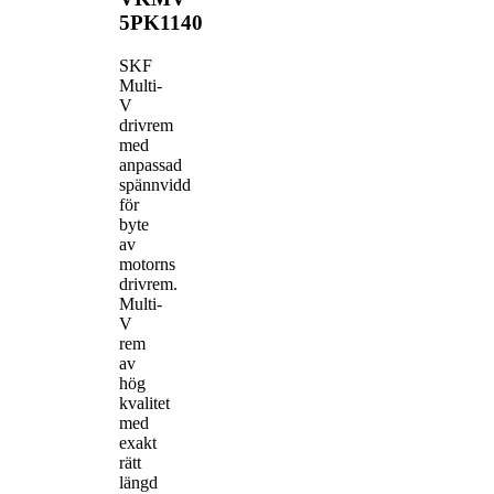
5PK1140
SKF
Multi-
V
drivrem
med
anpassad
spännvidd
för
byte
av
motorns
drivrem.
Multi-
V
rem
av
hög
kvalitet
med
exakt
rätt
längd