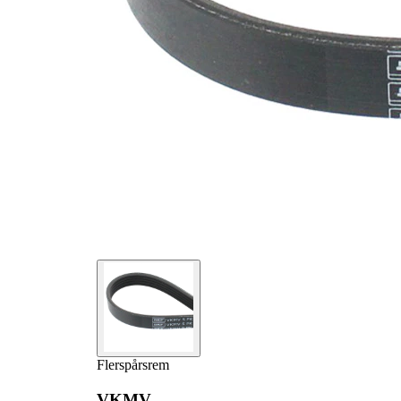
Flerspårsrem
VKMV