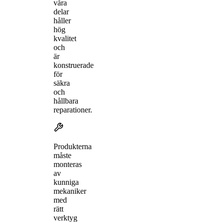
våra
delar
håller
hög
kvalitet
och
är
konstruerade
för
säkra
och
hållbara
reparationer.
Produkterna
måste
monteras
av
kunniga
mekaniker
med
rätt
verktyg