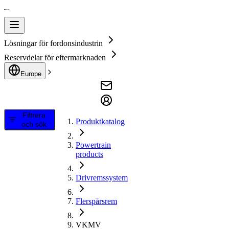
Lösningar för fordonsindustrin
Reservdelar för eftermarknaden
Europe
Filtrera
Produktkatalog
och sök
Powertrain
products
Drivremssystem
Flerspårsrem
VKMV