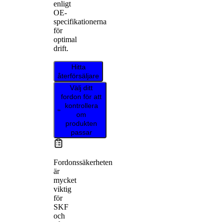
enligt
OE-
specifikationerna
för
optimal
drift.
Hitta
återförsäljare
Välj ditt
fordon för att
kontrollera
om
produkten
passar
Fordonssäkerheten
är
mycket
viktig
för
SKF
och