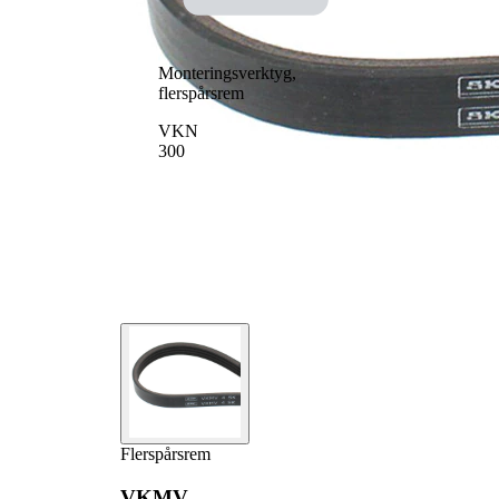
Monteringsverktyg,
flerspårsrem
VKN
300
Flerspårsrem
VKMV