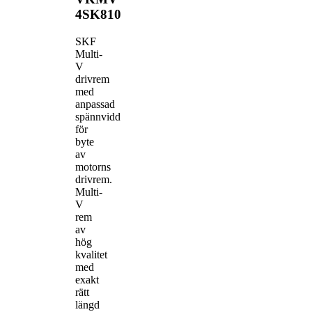
4SK810
SKF
Multi-
V
drivrem
med
anpassad
spännvidd
för
byte
av
motorns
drivrem.
Multi-
V
rem
av
hög
kvalitet
med
exakt
rätt
längd