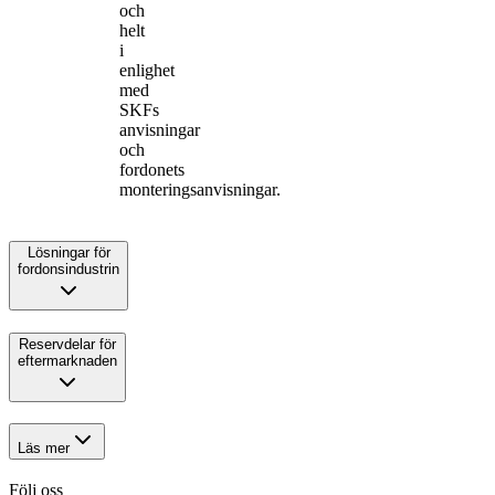
och
helt
i
enlighet
med
SKFs
anvisningar
och
fordonets
monteringsanvisningar.
Lösningar för
fordonsindustrin
Reservdelar för
eftermarknaden
Läs mer
Följ oss