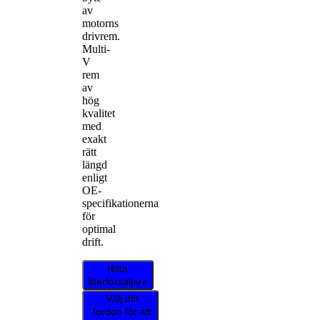
av
motorns
drivrem.
Multi-
V
rem
av
hög
kvalitet
med
exakt
rätt
längd
enligt
OE-
specifikationerna
för
optimal
drift.
Hitta
återförsäljare
Välj ditt
fordon för att