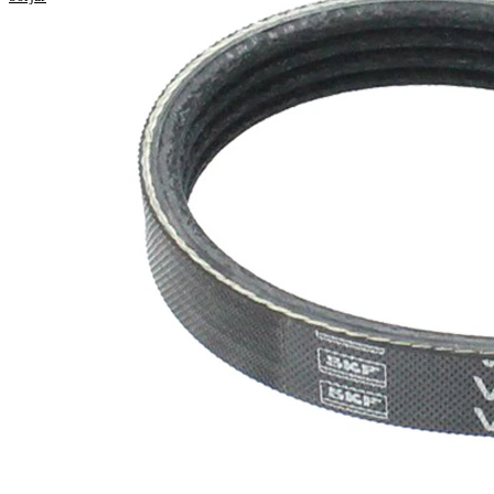
Längd
908 mm
Bredd
14,24 mm
Färg
svart
Ribbantal
4
Inga SVHC-
SVHC
substanser
tillhanda!
EPDM
Remmaterial
(etylpropylen-
dien-gummi)