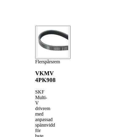
Flerspårsrem
VKMV
4PK908
SKF
Multi-
V
drivrem
med
anpassad
spännvidd
för
byte