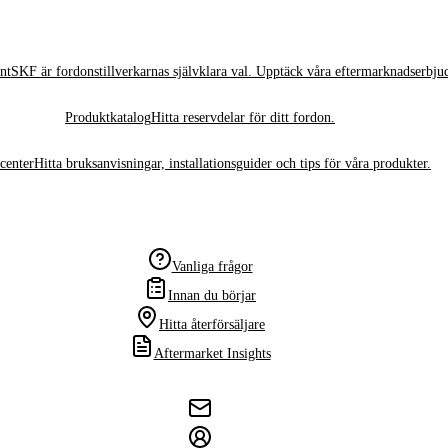
nt
SKF är fordonstillverkarnas självklara val. Upptäck våra eftermarknadserbju
Produktkatalog
Hitta reservdelar för ditt fordon.
center
Hitta bruksanvisningar, installationsguider och tips för våra produkter.
Vanliga frågor
Innan du börjar
Hitta återförsäljare
Aftermarket Insights