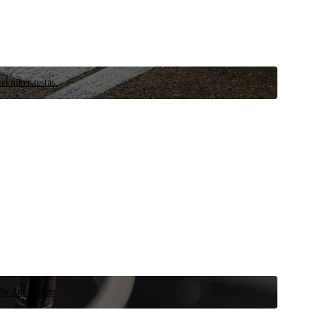
ekniker testas.
ör ditt fordon.