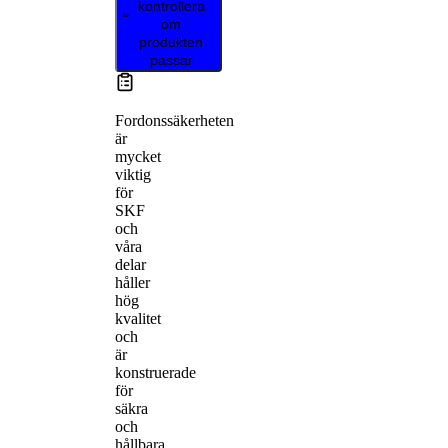
kontrollera
om
produkten
passar
Fordonssäkerheten
är
mycket
viktig
för
SKF
och
våra
delar
håller
hög
kvalitet
och
är
konstruerade
för
säkra
och
hållbara