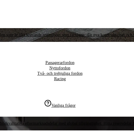
llen som är lika krävande testmiljöer som racingen, där nya konstruktioner och t
Passagerarfordon
Nyttofordon
Två- och trehjuliga fordon
Racing
Vanliga frågor
högkvalitativa eftermarknadsdelar med global tillgänglighet. Hitta reservdelar f