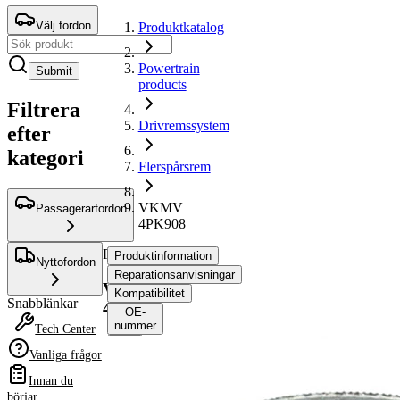
Välj fordon
Produktkatalog
Powertrain
Submit
products
Filtrera
Drivremssystem
efter
kategori
Flerspårsrem
VKMV
Passagerarfordon
4PK908
Flerspårsrem
Produktinformation
Nyttofordon
Reparationsanvisningar
VKMV
Kompatibilitet
Snabblänkar
4PK908
OE-
nummer
Tech Center
Vanliga frågor
Produktinformation
Innan du
Egenskap
Värde
börjar