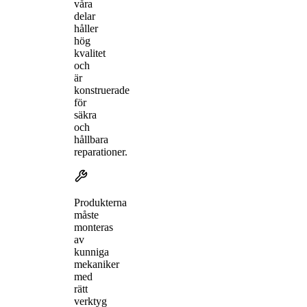
våra
delar
håller
hög
kvalitet
och
är
konstruerade
för
säkra
och
hållbara
reparationer.
Produkterna
måste
monteras
av
kunniga
mekaniker
med
rätt
verktyg