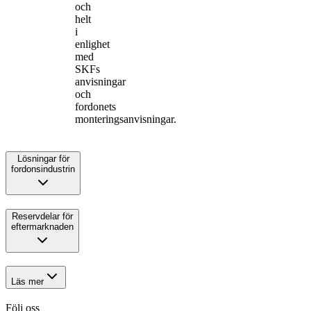
och
helt
i
enlighet
med
SKFs
anvisningar
och
fordonets
monteringsanvisningar.
Lösningar för
fordonsindustrin
Reservdelar för
eftermarknaden
Läs mer
Följ oss