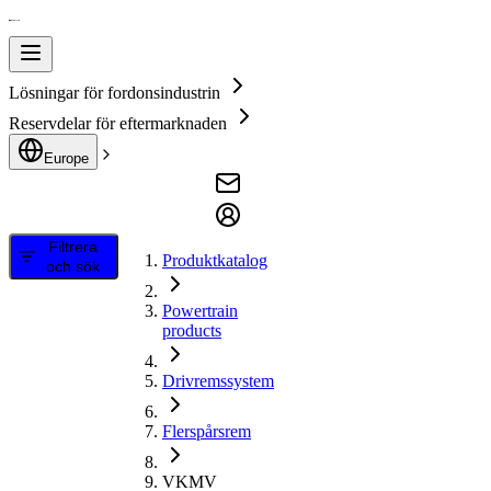
Lösningar för fordonsindustrin
Reservdelar för eftermarknaden
Europe
Filtrera
Produktkatalog
och sök
Powertrain
products
Drivremssystem
Flerspårsrem
VKMV