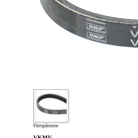
Flerspårsrem
VKMV