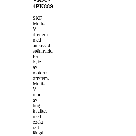
4PK889
SKF
Multi-
V
drivrem
med
anpassad
spännvidd
för
byte
av
motorns
drivrem.
Multi-
V
rem
av
hög
kvalitet
med
exakt
rätt
längd