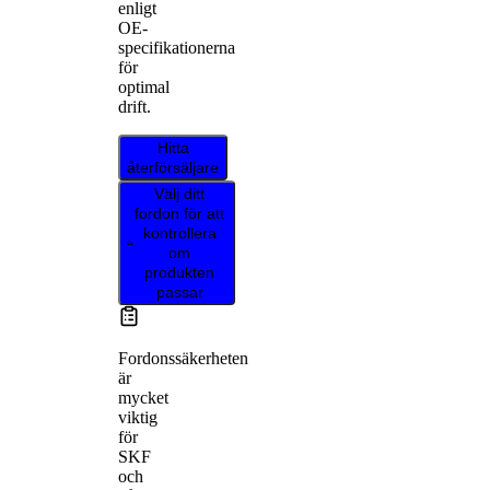
enligt
OE-
specifikationerna
för
optimal
drift.
Hitta
återförsäljare
Välj ditt
fordon för att
kontrollera
om
produkten
passar
Fordonssäkerheten
är
mycket
viktig
för
SKF
och