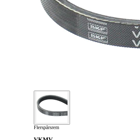
Flerspårsrem
VKMV