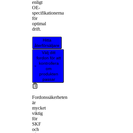
enligt
OE-
specifikationerna
för
optimal
drift.
Hitta
återförsäljare
Välj ditt
fordon för att
kontrollera
om
produkten
passar
Fordonssäkerheten
är
mycket
viktig
för
SKF
och