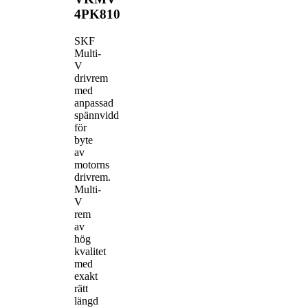
4PK810
SKF
Multi-
V
drivrem
med
anpassad
spännvidd
för
byte
av
motorns
drivrem.
Multi-
V
rem
av
hög
kvalitet
med
exakt
rätt
längd