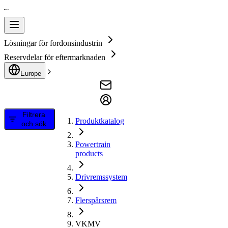
Lösningar för fordonsindustrin
Reservdelar för eftermarknaden
Europe
Filtrera
Produktkatalog
och sök
Powertrain
products
Drivremssystem
Flerspårsrem
VKMV