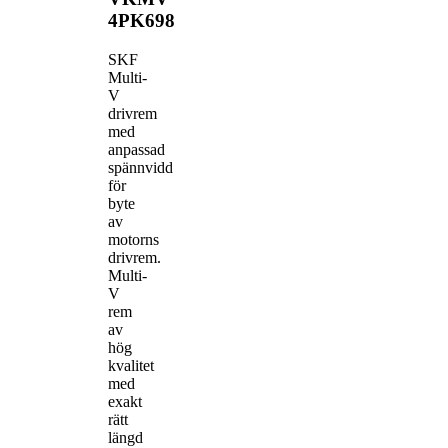
4PK698
SKF
Multi-
V
drivrem
med
anpassad
spännvidd
för
byte
av
motorns
drivrem.
Multi-
V
rem
av
hög
kvalitet
med
exakt
rätt
längd