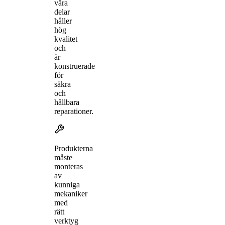
våra
delar
håller
hög
kvalitet
och
är
konstruerade
för
säkra
och
hållbara
reparationer.
Produkterna
måste
monteras
av
kunniga
mekaniker
med
rätt
verktyg