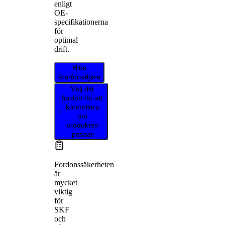
enligt
OE-
specifikationerna
för
optimal
drift.
Hitta
återförsäljare
Välj ditt
fordon för att
kontrollera
om
produkten
passar
Fordonssäkerheten
är
mycket
viktig
för
SKF
och