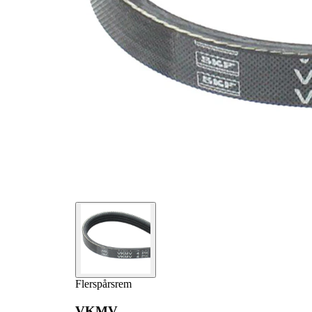
Flerspårsrem
VKMV