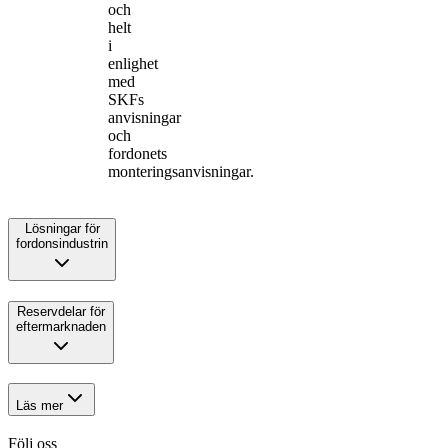
och
helt
i
enlighet
med
SKFs
anvisningar
och
fordonets
monteringsanvisningar.
Lösningar för
fordonsindustrin
Reservdelar för
eftermarknaden
Läs mer
Följ oss