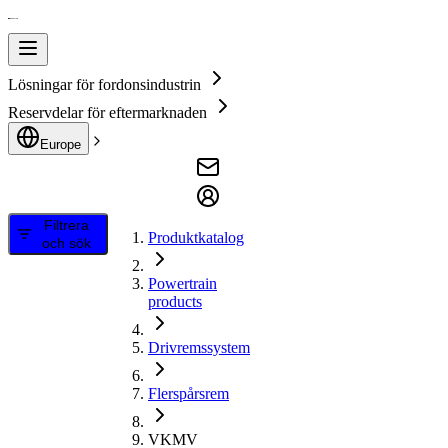
Lösningar för fordonsindustrin
Reservdelar för eftermarknaden
Europe
Filtrera
Produktkatalog
och sök
Powertrain
products
Drivremssystem
Flerspårsrem
VKMV