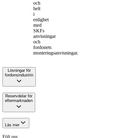
och
helt
i
enlighet
med
SKFs
anvisningar
och
fordonets
monteringsanvisningar.
Lösningar för
fordonsindustrin
Reservdelar för
eftermarknaden
Läs mer
Följ oss