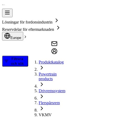
Lösningar för fordonsindustrin
Reservdelar för eftermarknaden
Europe
Filtrera
Produktkatalog
och sök
Powertrain
products
Drivremssystem
Flerspårsrem
VKMV