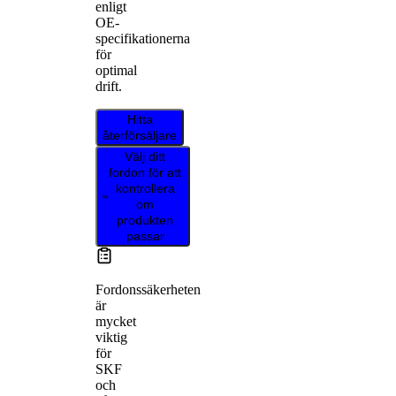
enligt
OE-
specifikationerna
för
optimal
drift.
Hitta
återförsäljare
Välj ditt
fordon för att
kontrollera
om
produkten
passar
Fordonssäkerheten
är
mycket
viktig
för
SKF
och