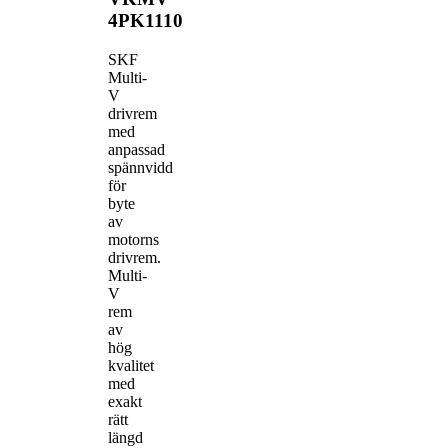
4PK1110
SKF
Multi-
V
drivrem
med
anpassad
spännvidd
för
byte
av
motorns
drivrem.
Multi-
V
rem
av
hög
kvalitet
med
exakt
rätt
längd