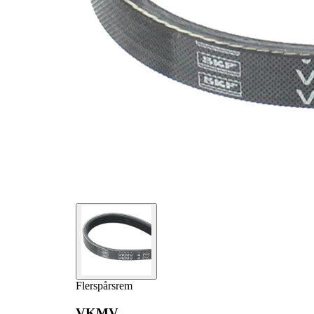
Flerspårsrem
VKMV